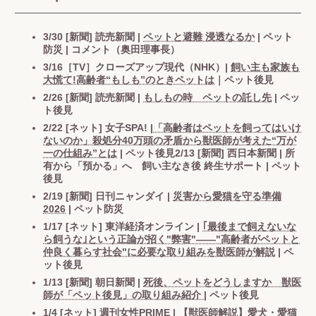
3/30 [新聞] 読売新聞 |
ペットと避難 浸透なるか
| ペット
防災 | コメント（奥田理事長）
3/16［TV］クローズアップ現代（NHK）|
飼い主も家族も
大慌て!高齢者“もしも”のときペットは
｜ペット後見
2/26 [新聞] 読売新聞 |
もしもの時 ペットの託し先
| ペッ
ト後見
2/22 [ネット] 女子SPA! |
「高齢者はペットを飼ってはいけ
ないのか」殺処分40万頭の矛盾から獣医師が考えた“万が
一の仕組み”とは
| ペット後見2/13 [新聞] 西日本新聞 | 所
有から「預かる」へ 飼い主なき後 終生サポート | ペット
後見
2/19 [新聞] 日刊ニャンダイ |
災害から愛猫を守る準備
2026
| ペット防災
1/17 [ネット] 東洋経済オンライン |
｢最後まで飼えないな
ら飼うな｣という正論が招く"弊害"――"高齢者がペットと
仲良く暮らす社会"に必要な取り組みを獣医師が解説
| ペ
ット後見
1/13 [新聞] 朝日新聞 |
死後、ペットをどうしますか 獣医
師が「ペット後見」の取り組み紹介
| ペット後見
1/4 [ネット] 週刊女性PRIME |
【獣医師解説】愛犬・愛猫