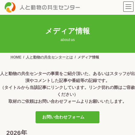
コ
ナ
ン
ビ
テ
ゲ
ン
ー
ツ
シ
へ
ョ
メディア情報
ス
ン
キ
に
about us
ッ
移
プ
動
HOME
人と動物の共生センターとは
メディア情報
人と動物の共生センターの事業をご紹介頂いた、あるいはスタッフが出
演やコメントした記事や番組等の記録です。
（タイトルから当該記事にリンクしています。リンク切れの際はご容赦
ください）
取材のご依頼はお問い合わせフォームよりお願いいたします。
お問い合わせフォーム
2026年