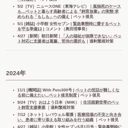
5/2［TV］ニュースONE（東海テレビ）｜
孤独死のケース
も…ペットと暮らす高齢者による『飼育放棄』の実態 求
められる「もしも」ヘの備え
｜ペット後見
5/1 [雑誌] 小学館 女性セブン |
緊急事態時に愛するペット
を守る準備12
| コメント（奥田理事長）
4/27［新聞］朝日新聞｜
「人の福祉が保障できない」ペッ
ト対応に支援者は葛藤、苦渋の選択も
｜過剰繁殖対策
2024年
11/1 [機関誌] With Pets300号 |
ペットの世話が難しくな
る前に備えたい...ペット後見制度
| ペット後見
9/24［TV］おはよう日本（NHK）｜
生活困窮世帯のペッ
ト飼育支援事業
｜過剰繁殖対策
7/12［ネット］レバウェル看護｜
医療現場の不安と向き合
い、患者に寄り添える取り組みを行う組織
｜ペット後見
4/27［雑誌］小学館｜
女性セブン5月1日号：緊急事態時に