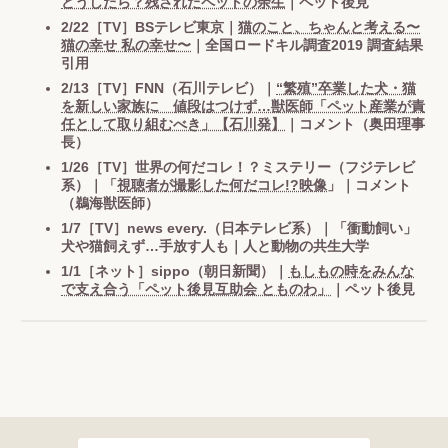
どうしたら？残されたペットの余生
｜ペット後見
2/22［TV］BSテレビ東京｜
猫のこと、ちゃんと考える〜
猫の幸せ 私の幸せ〜
｜全国ロードキル調査2019 調査結果
引用
2/13［TV］FNN（石川テレビ）｜
“繁殖”卒業した犬・猫
を新しい家族に 値段はつけず…獣医師「ペット産業が責
任として取り組むべき」【石川発】
｜コメント（奥田理事
長）
1/26［TV］世界の何だコレ！？ミステリー（フジテレビ
系）｜「
視聴者が撮影した何だコレ!?映像
」｜コメント
（鵜海獣医師）
1/7［TV］news every.（日本テレビ系）｜「衝動飼い」
犬や猫飼えず…手放す人も｜人と動物の共生大学
1/1［ネット］sippo（朝日新聞）｜
もしもの時をみんな
で支え合う「ペット後見互助会 とものわ」
｜ペット後見