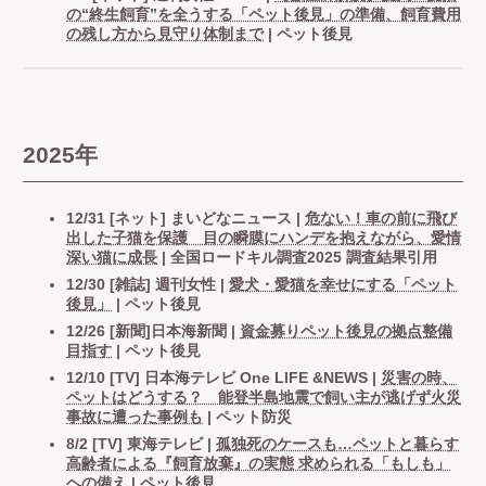
の“終生飼育”を全うする「ペット後見」の準備、飼育費用
の残し方から見守り体制まで
| ペット後見
2025年
12/31 [ネット] まいどなニュース |
危ない！車の前に飛び
出した子猫を保護 目の瞬膜にハンデを抱えながら、愛情
深い猫に成長
| 全国ロードキル調査2025 調査結果引用
12/30 [雑誌] 週刊女性 |
愛犬・愛猫を幸せにする「ペット
後見」
| ペット後見
12/26 [新聞]日本海新聞 |
資金募りペット後見の拠点整備
目指す
| ペット後見
12/10 [TV] 日本海テレビ One LIFE &NEWS |
災害の時、
ペットはどうする？ 能登半島地震で飼い主が逃げず火災
事故に遭った事例も
| ペット防災
8/2 [TV] 東海テレビ |
孤独死のケースも…ペットと暮らす
高齢者による『飼育放棄』の実態 求められる「もしも」
ヘの備え
| ペット後見