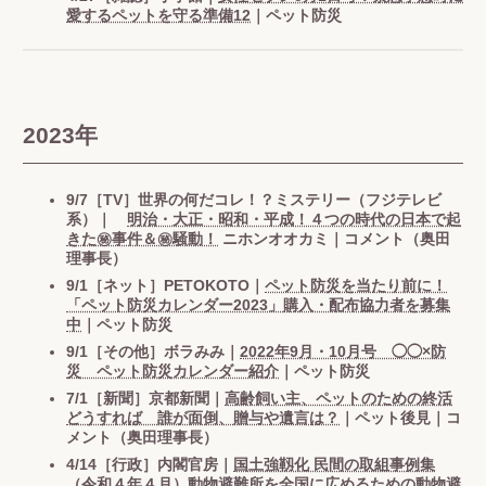
愛するペットを守る準備12
｜ペット防災
2023年
9/7［TV］世界の何だコレ！？ミステリー（フジテレビ
系）｜
明治・大正・昭和・平成！４つの時代の日本で起
きた㊙︎事件＆㊙︎騒動！
ニホンオオカミ｜コメント（奥田
理事長）
9/1［ネット］PETOKOTO｜
ペット防災を当たり前に！
「ペット防災カレンダー2023」購入・配布協力者を募集
中
｜ペット防災
9/1［その他］ボラみみ｜
2022年9月・10月号 ◯◯×防
災 ペット防災カレンダー紹介
｜ペット防災
7/1［新聞］京都新聞｜
高齢飼い主、ペットのための終活
どうすれば 誰が面倒、贈与や遺言は？
｜ペット後見｜コ
メント（奥田理事長）
4/14［行政］内閣官房｜
国土強靱化 民間の取組事例集
（令和４年４月）
動物避難所を全国に広めるための動物避