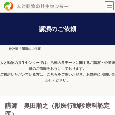
コ
ナ
ン
ビ
テ
ゲ
ン
ー
ツ
シ
へ
ョ
講演のご依頼
ス
ン
キ
に
ッ
移
プ
動
HOME
講演のご依頼
人と動物の共生センターでは、活動の各テーマに関するご講演・企業研
修のご依頼をおうけしております。
ご検討いただいている方は、こちらをご覧いただき、お気軽にお問い合
わせください。
講師 奥田順之（獣医行動診療科認定
医）