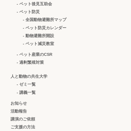
- ペット後見互助会
- ペット防災
- 全国動物避難所マップ
- ペット防災カレンダー
- 動物避難所開設
- ペット減災教室
- ペット産業のCSR
- 過剰繁殖対策
人と動物の共生大学
- ゼミ一覧
- 講義一覧
お知らせ
活動報告
講演のご依頼
ご支援の方法