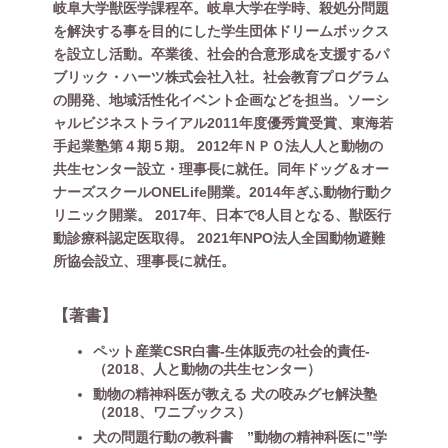
岐阜大学獣医学課程卒。岐阜大学在学時、殺処分問題
を解決する事を目的にした学生団体ドリームボックス
を設立し活動。卒業後、社会的合意形成を支援するパ
ブリック・ハーツ株式会社入社。社会教育プログラム
の開発、地域活性化イベント企画などを担当。ソーシ
ャルビジネストライアル2011年度優秀賞受賞、東海若
手起業塾第４期５期。 2012年ＮＰＯ法人人と動物の
共生センター設立・理事長に就任。同年ドッグ＆オー
ナーズスクールONELife開業。2014年ぎふ動物行動ク
リニック開業。 2017年、日本で8人目となる、獣医行
動診療科認定医取得。 2021年NPO法人全国動物避難
所協会設立、理事長に就任。
【著書】
ペット産業CSR白書‐生体販売の社会的責任‐
（2018、人と動物の共生センター）
動物の精神科医が教える 犬の咬みグセ解決塾
（2018、ワニブックス）
犬の問題行動の教科書 ”動物の精神科医に”学