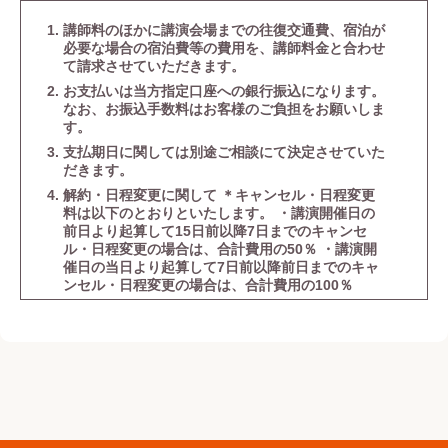
講師料のほかに講演会場までの往復交通費、宿泊が
必要な場合の宿泊費等の費用を、講師料金と合わせ
て請求させていただきます。
お支払いは当方指定口座への銀行振込になります。
なお、お振込手数料はお客様のご負担をお願いしま
す。
支払期日に関しては別途ご相談にて決定させていた
だきます。
解約・日程変更に関して ＊キャンセル・日程変更
料は以下のとおりといたします。 ・講演開催日の
前日より起算して15日前以降7日までのキャンセ
ル・日程変更の場合は、合計費用の50％ ・講演開
催日の当日より起算して7日前以降前日までのキャ
ンセル・日程変更の場合は、合計費用の100％
キャンセル料金は、本取引中止日を含め14日以内
（土・日・祝日等の銀行休業日を除く）にお支払い
いただきます。
講師料金、費用、キャンセル料その他本規約に基づ
きお客様から当社に支払われる金銭の支払いを遅滞
した場合、その遅滞金額に対し、支払期日の翌日か
ら完済に至るまで年14.6%の割合による遅延損害金
をお支払いいただきます。