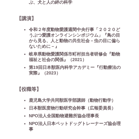
ぶ、犬と人の絆の科学
【講演】
令和２年度動物愛護週間中央行事「２０２０ど
うぶつ愛護オンラインシンポジウム」『鳥の目
から見る、人と動物の共生社会－虫の目に偏ら
ないために－』
岐阜県動物愛護関係市町村担当者研修会『動物
福祉と社会の関係』（2021）
第19回日本獣医内科学アカデミー『行動療法の
実際』（2023）
【役職等】
鹿児島大学共同獣医学部講師（動物行動学）
日本獣医度物行動研究会幹事（広報委員長）
NPO法人全国動物避難所協会理事長
NPO法人日本ペットドッグトレーナーズ協会理
事