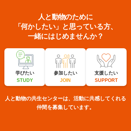
講師料金以外に必要な主な費用は、会場から人と動
物の共生センター事務所までの往復交通費、宿泊が
人と動物のために
必要な場合の宿泊費等です。
ご予約いただきました講師が当日、不慮の事故や天
「何かしたい」と思っている方、
変地異、その他予期せぬ災害、逝去などにより講演
会場に向かえない場合、対応が不可能な場合もござ
一緒にはじめませんか？
います。その際に考えられる損害賠償責任を当社で
は負いかねますので、予め御了承願います。
ご予約いただきました講師が急遽公職に就くことに
なった場合や公職に立候補することとなった場合、
その他講演を行えないやむを得ない事由の生じた場
合、講演を辞退させていただく場合がございます。
学びたい
参加したい
支援したい
その場合当方では、当方の講師のご提案・手配をさ
せていただきます。その旨予めご了承下さい。
STUDY
JOIN
SUPPORT
特に別段の合意をした場合を除き、講演に伴い生じ
る著作権その他知的財産権は、お客様に移転するも
のではなく、講師に留保されますので、講演の内容
人と動物の共生センターは、活動に共感してくれる
を、他の目的・方法により利用される場合は、有償
無償を問わず、講師の事前の許諾が必要となりま
仲間を募集しています。
す。予めご了承下さい。
正式依頼後であっても、お客様の資産、信用に重大
な変動が生じた場合、そのおそれがある場合、その
他お客様との本取引を継続することが困難であると