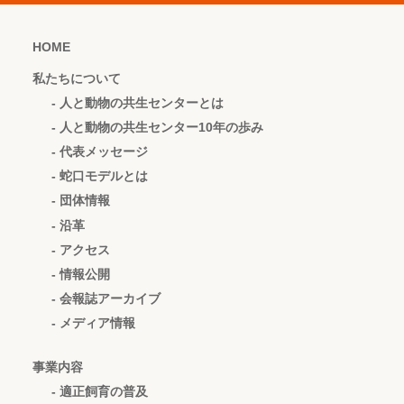
当方が判断した場合は、お客様との本取引を解除す
ることがありますので、予めご了承下さい。
HOME
お客様は、以下の事項について表明し、保証するも
のとします。当方が、お客様について当該表明保証
私たちについて
に違反していると判断する場合は、何らの通知・催
告を要せず、本取引を解除することができるものと
- 人と動物の共生センターとは
します。この場合において、当社は何ら損害賠償の
- 人と動物の共生センター10年の歩み
責を負わないものとします。 ・暴力団、暴力団構
成員、準構成員、暴力団関係企業、総会屋、社会運
- 代表メッセージ
動標榜ゴロ、政治活動標榜ゴロ、特殊知能暴力団、
- 蛇口モデルとは
その他の反社会的勢力（以下「反社会的勢力」とい
います）でないこと、過去にも反社会的勢力でなか
- 団体情報
ったこと、反社会的勢力との取引等なんらの関わり
- 沿革
もないこと、及び当該関わりが過去にもなかったこ
と ・刑罰法規その他法令に違反する行為及びその
- アクセス
おそれのある行為、暴力的な要求行為、法的な責任
- 情報公開
を超えた不当な要求、その他の反社会的活動（以下
「反社会的活動」といいます）を行っていないこ
- 会報誌アーカイブ
と、及びそれらを過去に行っていないこと
- メディア情報
本規約に定めのない事情が生じた場合、当方とお客
様との間で協議し、誠実に処理するものと致しま
す。
事業内容
- 適正飼育の普及