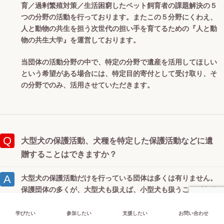
育／過剰繁殖対策／生活困窮したペット飼育者の課題解決の５
つの分野の活動を行っております。またこの５分野にくわえ、
人と動物の共生を担う次世代の担い手を育てるための『人と動
物の共生大学』を運営しております。
当団体の活動分野の中で、特定の分野で遺産を活用してほしい
という希望がある場合には、特定目的寄付として受け取り、そ
の分野でのみ、活用させていただきます。
大型犬の保護活動、犬種を特定した保護活動などに遺
贈することはできますか？
大型犬の保護活動だけを行っている団体は多くは有りません。
保護団体の多くが、大型犬も扱えば、小型犬も扱うことがあり
ます。そのため、大型犬のためだけに遺贈を使うこと言うこと
ができる団体を見つけることが難しいのが現状です。小型犬も
学びたい
参加したい
支援したい
お問い合わせ