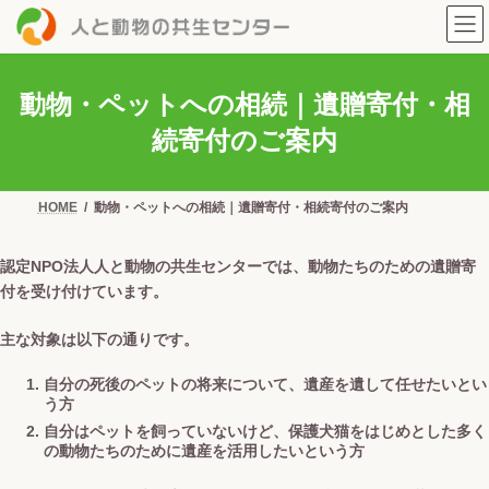
コ
ナ
ン
ビ
テ
ゲ
ン
ー
ツ
シ
動物・ペットへの相続｜遺贈寄付・相
へ
ョ
ス
ン
続寄付のご案内
キ
に
ッ
移
プ
動
HOME
動物・ペットへの相続｜遺贈寄付・相続寄付のご案内
認定NPO法人人と動物の共生センターでは、動物たちのための遺贈寄
付を受け付けています。
主な対象は以下の通りです。
自分の死後のペットの将来について、遺産を遺して任せたいとい
う方
自分はペットを飼っていないけど、保護犬猫をはじめとした多く
の動物たちのために遺産を活用したいという方