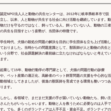
認定NPO法人人と動物の共生センターは、2012年に岐阜県岐阜市で設
立し、以来、人と動物が共生する社会に向け活動を継続しています。動
物だけを守るのではなく、飼っている人、飼っていない人、動物の三者
の共生を目指すという姿勢が、当団体の特徴です。
学生時代、犬猫の殺処分問題の解決を目的に学生団体を立ち上げ活動し
ておりました。当時からの問題意識として、獣医師が人と動物の共生と
いう分野で、社会課題解決の最前線に立たなければならないと考えてい
ます。
起業して15年、動物行動学の専門家として、犬猫の問題行動の診療
や、ペット産業の適正化、高齢者のペット飼育問題の支援を中心的な活
動領域としてきましたが、後進の獣医師を育成できる環境も整いつつあ
ります。
しかし、各領域で、まだまだ支援の手が届いていない動物たち、飼い主
さんたちがいらっしゃいます。動物と人を救うために必要なのは人手で
す。でも、多くのボランティアは人手不足・資金不足。ボランティアの