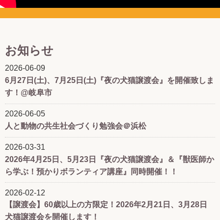
お知らせ
2026-06-09
6月27日(土)、7月25日(土)『夜の犬猫譲渡会』を開催致しま
す！@岐阜市
View on Facebook
·
Share
32
3
0
2026-06-05
人と動物の共生社会づくり勉強会＠浜松
人と動物の共生センター
2026-03-31
3 weeks ago
2026年4月25日、5月23日『夜の犬猫譲渡会』＆『獣医師か
＼明日21:00スタート
参加無料
／
ら学ぶ！預かりボランティア講座』同時開催！！
「モノ」から「命」へ
2026-02-12
動物と法律のこれからを考える
【譲渡会】60歳以上の方限定！2026年2月21日、3月28日
［動物幸福論］
犬猫譲渡会を開催します！