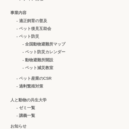
事業内容
- 適正飼育の普及
- ペット後見互助会
- ペット防災
- 全国動物避難所マップ
- ペット防災カレンダー
- 動物避難所開設
- ペット減災教室
- ペット産業のCSR
- 過剰繁殖対策
人と動物の共生大学
- ゼミ一覧
- 講義一覧
お知らせ