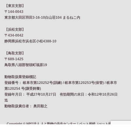
【東京支部】
〒144-0043
東京都大田区羽田3-16-10白山荘104 まるねこ内
【浜松支部】
〒434-0042
静岡県浜松市浜名区小松4388-10
【鳥取支部】
〒689-1425
鳥取県八頭郡智頭町福原19
動物取扱業登録標記
登録番号： 岐阜市第120252号(訓練) / 岐阜市第120253号(保管) / 岐阜市
第120254 号(譲受飼養)
登録年月日： 平成27年10月27日 有効期間の末日：令和12年10月26日
迄
動物取扱責任者： 奥田順之
Copyright © NPO法人 人と動物の共生センター｜ペット相続（ぺット後見）・ペ
ット防災・適正飼育・ペット産業CSR・生活困窮ペット飼育者支援・居住支援 All