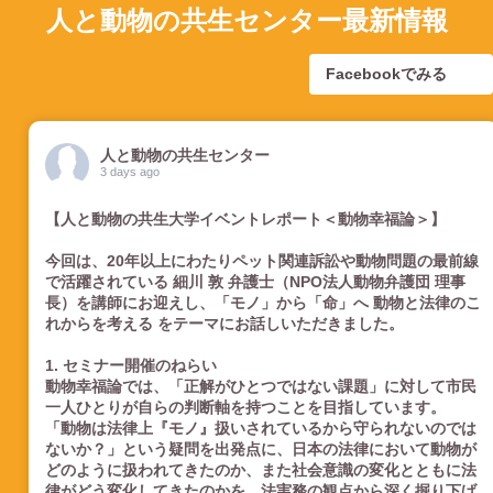
人と動物の共生センター最新情報
Facebookでみる
人と動物の共生センター
3 days ago
【人と動物の共生大学イベントレポート＜動物幸福論＞】
今回は、20年以上にわたりペット関連訴訟や動物問題の最前線
で活躍されている 細川 敦 弁護士（NPO法人動物弁護団 理事
長）を講師にお迎えし、「モノ」から「命」へ 動物と法律のこ
れからを考える をテーマにお話しいただきました。
1. セミナー開催のねらい
動物幸福論では、「正解がひとつではない課題」に対して市民
一人ひとりが自らの判断軸を持つことを目指しています。
「動物は法律上『モノ』扱いされているから守られないのでは
ないか？」という疑問を出発点に、日本の法律において動物が
どのように扱われてきたのか、また社会意識の変化とともに法
律がどう変化してきたのかを、法実務の観点から深く掘り下げ