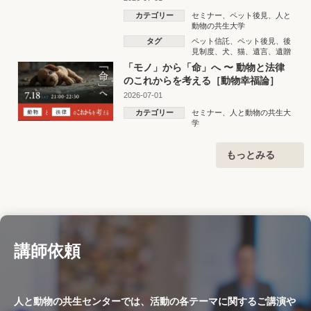
カテゴリー
セミナー
、
ペット後見
、
人と
動物の共生大学
タグ
ペット信託
、
ペット後見
、
後
見制度
、
犬
、
猫
、
遺言
、
遺贈
「モノ」から「命」へ 〜 動物と法律
のこれからを考える［動物幸福論］
2026-07-01
カテゴリー
セミナー
、
人と動物の共生大
学
もっとみる
講師依頼
人と動物の共生センターでは、活動の各テーマに関するご講演や