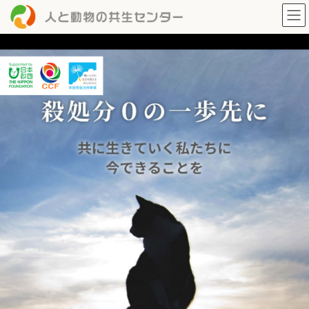
コ
ナ
ン
ビ
テ
ゲ
ン
ー
ツ
シ
へ
ョ
ス
ン
キ
に
ッ
移
プ
動