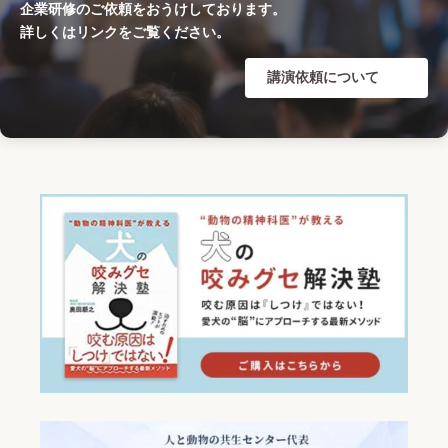
企業研修のご依頼をおうけしております。
詳しくはリンクをご覧ください。
View on Facebook
·
Share
34
3
0
講演依頼について
Load more