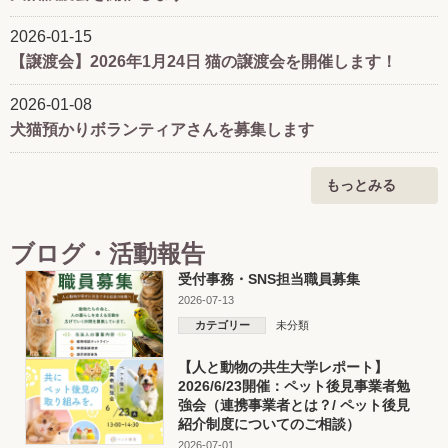
ニュースで動物虐待や劣悪な飼育環境を目にして、「もっと厳
しく取り締まれないの？」と思ったことはありませんか？
2026-01-15
【譲渡会】2026年1月24日 猫の譲渡会を開催します！
動物愛護法では動物は「命あるもの」と位置付けられていま
す。しかし現実には、法律上問題とされず、救えない命がある
2026-01-08
のも事実です。
犬猫預かりボランティアさんを募集します
法律は命をどこまで守れるのか。
動物を本当の意味で「モノ」ではなく「命」として捉える社会
もっとみる
を実現するために、私たちは何を考えればよいのでしょうか。
今回は、弁護士であり「どうぶつ弁護団」理事長の細川敦史先
ブログ・活動報告
生をお迎えし、動物愛護管理法の変遷や虐待事例、法制度の課
受付事務・SNS担当職員募集
題を通して、人と動物がより良く共生するために法律が果たす
役割についてお話しいただきます。
2026-07-13
カテゴリー
未分類
法律の話を通して、私たちそれぞれが目指したい社会について
考える機会にしたいと思います。
【人と動物の共生大学レポート】
2026/6/23開催：ペット後見事業者勉
───────────────
...
もっと見る
強会（連携事業者とは？/ ペット後見
紹介制度についてのご相談）
2026-07-01