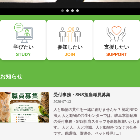
学びたい
参加したい
支援したい
STUDY
JOIN
SUPPORT
お知らせ
受付事務・SNS担当職員募集
2026-07-13
人と動物の共生を一緒に創りませんか？ 認定NPO
法人 人と動物の共生センターでは、岐阜本部勤務
の受付事務・SNS担当スタッフを新規募集いたしま
す。 人と人、人と地域、人と動物をつなぐお仕事
です。保護猫、譲渡会、ペット後見 […]