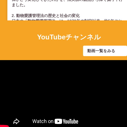
ました。
2. 動物愛護管理法の歴史と社会の変化
日本の「動物愛護管理法」は、1973年の制定以来、約5年ごと
の改正を重ねてきました。
・1973年（制定）： わずか13
...
もっと見る
YouTubeチャンネル
動画一覧をみる