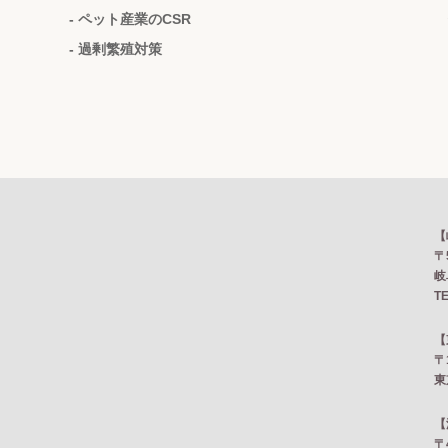
- ペット産業のCSR
- 過剰繁殖対策
【
〒
岐
TE
【
〒
東
【
〒