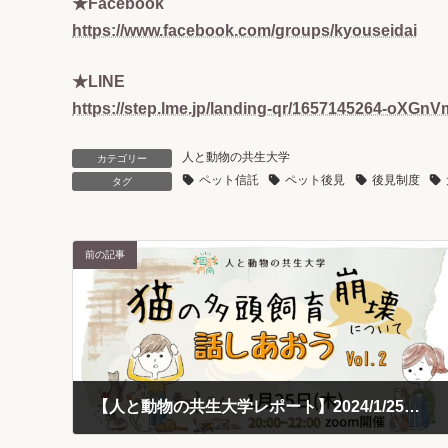
★Facebook
https://www.facebook.com/groups/kyouseidai
★LINE
https://step.lme.jp/landing-qr/1657145264-oX
人と動物の共生大学
カテゴリー
ペット信託
ペット後見
後見制度
タグ
前の記事
【人と動物の共生大学レポート】2024/1/25開催：「猫の多頭飼育崩壊について話し合おうVol.2」ワークショップ
2024-03-11