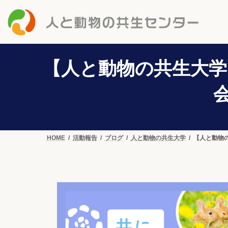
コ
ナ
ン
ビ
テ
ゲ
ン
ー
ツ
シ
へ
ョ
【人と動物の共生大学レ
ス
ン
キ
に
ッ
移
プ
動
HOME
活動報告
ブログ
人と動物の共生大学
【人と動物の