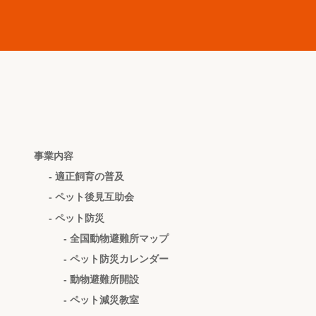
事業内容
- 適正飼育の普及
- ペット後見互助会
- ペット防災
- 全国動物避難所マップ
- ペット防災カレンダー
- 動物避難所開設
- ペット減災教室