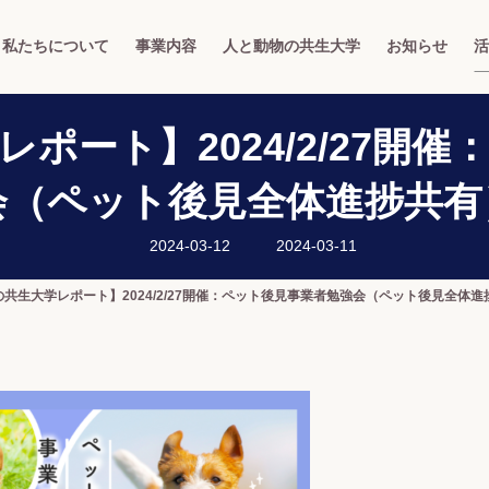
私たちについて
事業内容
人と動物の共生大学
お知らせ
活
ポート】2024/2/27開
会（ペット後見全体進捗共有
最
2024-03-12
2024-03-11
終
更
新
共生大学レポート】2024/2/27開催：ペット後見事業者勉強会（ペット後見全体進
日
時
: