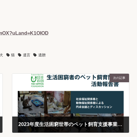
GnVmOX?uLand=K1OIOD
犬
猫
遺言
遺贈
次の記事
2023年度生活困窮世帯のペット飼育支援事業活動報告書
2024-04-03