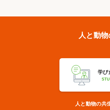
人と動物
学び
STU
人と動物の共