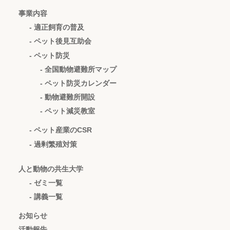
事業内容
- 適正飼育の普及
- ペット後見互助会
- ペット防災
- 全国動物避難所マップ
- ペット防災カレンダー
- 動物避難所開設
- ペット減災教室
- ペット産業のCSR
- 過剰繁殖対策
人と動物の共生大学
- ゼミ一覧
- 講義一覧
お知らせ
活動報告