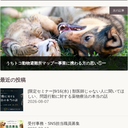
2021-04-29
次の記事
うちトコ動物避難所マップー事業に携わる方の思い①ー
2021-05-06
最近の投稿
[限定セミナー]9/16(水) | 獣医師じゃない人に聞いてほ
しい、問題行動に対する薬物療法の本当の話
2026-08-07
受付事務・SNS担当職員募集