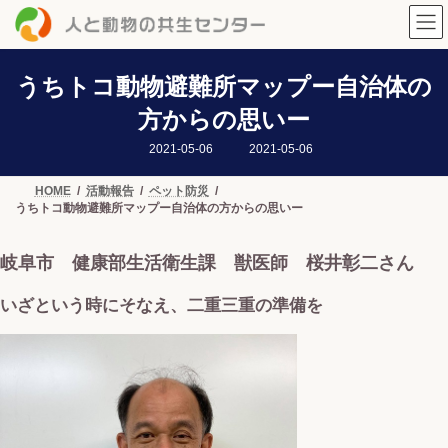
コ
ナ
ン
ビ
テ
ゲ
ン
ー
ツ
シ
うちトコ動物避難所マップー自治体の
へ
ョ
方からの思いー
ス
ン
キ
に
最
2021-05-06
2021-05-06
ッ
移
終
プ
動
更
新
HOME
活動報告
ペット防災
日
うちトコ動物避難所マップー自治体の方からの思いー
時
:
岐阜市 健康部生活衛生課 獣医師 桜井彰二さん
いざという時にそなえ、二重三重の準備を