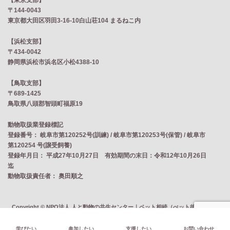
【東京支部】
〒144-0043
東京都大田区羽田3-16-10白山荘104 まるねこ内
【浜松支部】
〒434-0042
静岡県浜松市浜名区小松4388-10
【鳥取支部】
〒689-1425
鳥取県八頭郡智頭町福原19
動物取扱業登録標記
登録番号： 岐阜市第120252号(訓練) / 岐阜市第120253号(保管) / 岐阜市
第120254 号(譲受飼養)
登録年月日： 平成27年10月27日 有効期間の末日：令和12年10月26日
迄
動物取扱責任者： 奥田順之
Copyright © NPO法人 人と動物の共生センター｜ペット相続（ぺット後見）・ペ
ット防災・適正飼育・ペット産業CSR・生活困窮ペット飼育者支援・居住支援 All
Rights Reserved.
学びたい
参加したい
支援したい
お問い合わせ