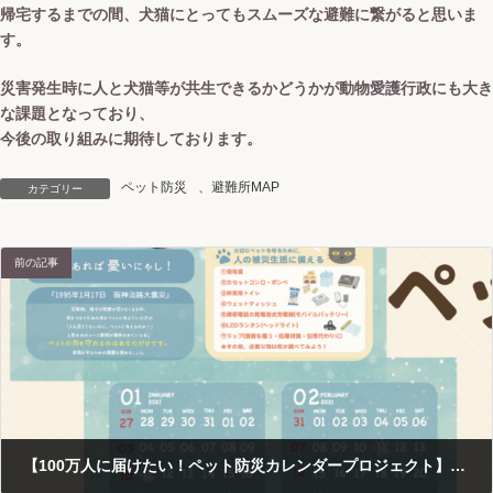
帰宅するまでの間、犬猫にとってもスムーズな避難に繋がると思いま
す。
災害発生時に人と犬猫等が共生できるかどうかが動物愛護行政にも大き
な課題となっており、
今後の取り組みに期待しております。
ペット防災
、
避難所MAP
カテゴリー
前の記事
【100万人に届けたい！ペット防災カレンダープロジェクト】5/14キックオフミーティング