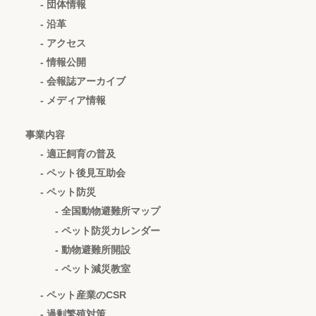
- 団体情報
- 沿革
- アクセス
- 情報公開
- 会報誌アーカイブ
- メディア情報
事業内容
- 適正飼育の普及
- ペット後見互助会
- ペット防災
- 全国動物避難所マップ
- ペット防災カレンダー
- 動物避難所開設
- ペット減災教室
- ペット産業のCSR
- 過剰繁殖対策