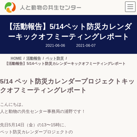
コ
ナ
ン
ビ
テ
ゲ
ン
ー
ツ
シ
【活動報告】5/14ペット防災カレンダ
へ
ョ
ーキックオフミーティングレポート
ス
ン
キ
に
最
2021-06-06
2021-06-07
ッ
移
終
プ
動
更
新
HOME
活動報告
ペット防災
日
【活動報告】5/14ペット防災カレンダーキックオフミーティングレポート
時
:
5/14 ペット防災カレンダープロジェクトキッ
クオフミーティングレポート
こんにちは。
人と動物の共生センター事務局の浦野です！
先日5月14日（金）の13〜15時に、
ペット防災カレンダープロジェクトの