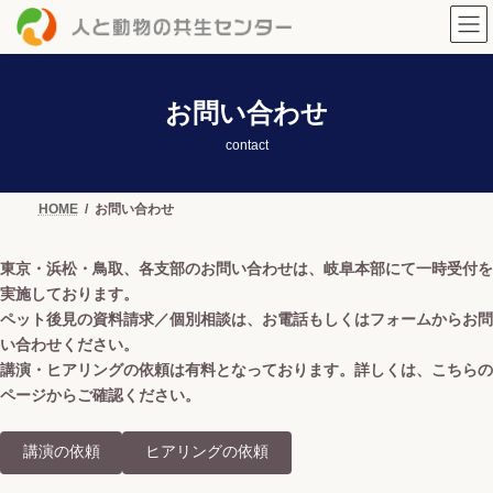
コ
ナ
ン
ビ
テ
ゲ
ン
ー
ツ
シ
へ
ョ
お問い合わせ
ス
ン
キ
に
contact
ッ
移
プ
動
HOME
お問い合わせ
東京・浜松・鳥取、各支部のお問い合わせは、岐阜本部にて一時受付を
実施しております。
ペット後見の資料請求／個別相談は、お電話もしくはフォームからお問
い合わせください。
講演・ヒアリングの依頼は有料となっております。詳しくは、こちらの
ページからご確認ください。
講演の依頼
ヒアリングの依頼