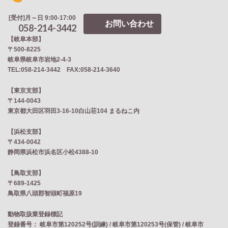
[受付]月～日 9:00-17:00
お問い合わせ
058-214-3442
【岐阜本部】
〒500-8225
岐阜県岐阜市岩地2‐4‐3
TEL:058-214-3442 FAX:058-214-3640
【東京支部】
〒144-0043
東京都大田区羽田3-16-10白山荘104 まるねこ内
【浜松支部】
〒434-0042
静岡県浜松市浜名区小松4388-10
【鳥取支部】
〒689-1425
鳥取県八頭郡智頭町福原19
動物取扱業登録標記
登録番号： 岐阜市第120252号(訓練) / 岐阜市第120253号(保管) / 岐阜市