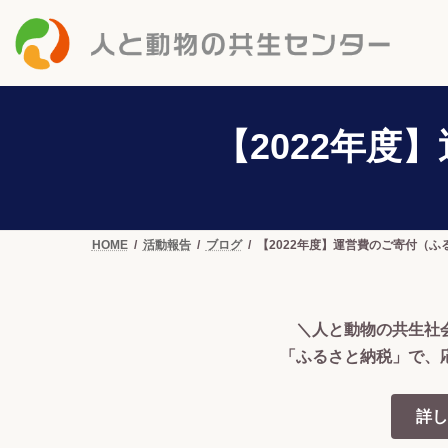
コ
ナ
ン
ビ
テ
ゲ
ン
ー
ツ
シ
へ
ョ
【2022年
ス
ン
キ
に
ッ
移
プ
動
HOME
活動報告
ブログ
【2022年度】運営費のご寄付（
＼人と動物の共生社
「ふるさと納税」で、
詳し