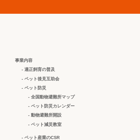
事業内容
- 適正飼育の普及
- ペット後見互助会
- ペット防災
- 全国動物避難所マップ
- ペット防災カレンダー
- 動物避難所開設
- ペット減災教室
- ペット産業のCSR