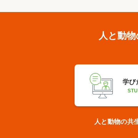
人と動物
学び
STU
人と動物の共