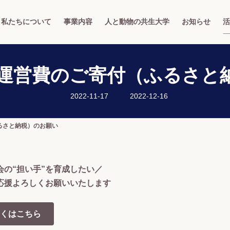
私たちについて
事業内容
人と動物の共生大学
お知らせ
活
度】運営費のご寄付（ふるさと
最
2022-11-17
2022-12-16
終
更
新
日
ふるさと納税）のお願い
時
:
会の“担い手”を育成したい／
応援よろしくお願いいたします
くはこちら