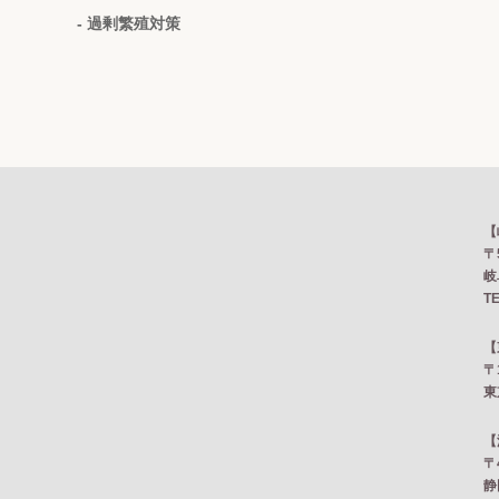
- 過剰繁殖対策
【
〒
岐
TE
【
〒
東
【
〒
静