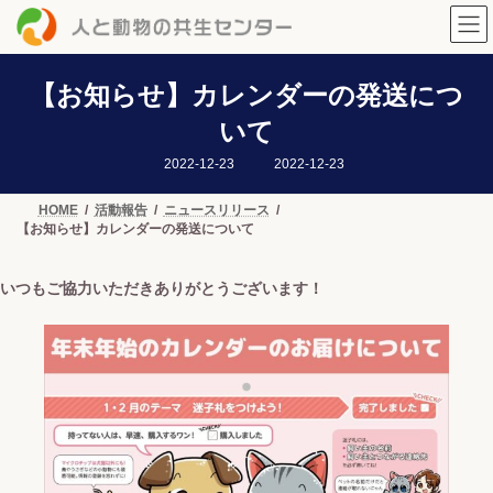
コ
ナ
ン
ビ
テ
ゲ
ン
ー
ツ
シ
【お知らせ】カレンダーの発送につ
へ
ョ
いて
ス
ン
キ
に
最
2022-12-23
2022-12-23
ッ
移
終
プ
動
更
新
HOME
活動報告
ニュースリリース
日
【お知らせ】カレンダーの発送について
時
:
いつもご協力いただきありがとうございます！