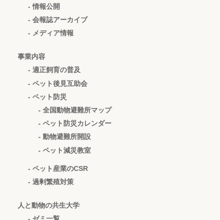
- 情報公開
- 会報誌アーカイブ
- メディア情報
事業内容
- 適正飼育の普及
- ペット後見互助会
- ペット防災
- 全国動物避難所マップ
- ペット防災カレンダー
- 動物避難所開設
- ペット減災教室
- ペット産業のCSR
- 過剰繁殖対策
人と動物の共生大学
- ゼミ一覧