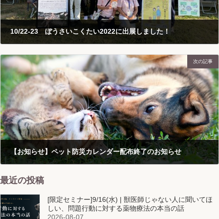
10/22-23 ぼうさいこくたい2022に出展しました！
2022-11-18
次の記事
【お知らせ】ペット防災カレンダー配布終了のお知らせ
2023-01-23
最近の投稿
[限定セミナー]9/16(水) | 獣医師じゃない人に聞いてほ
しい、問題行動に対する薬物療法の本当の話
2026-08-07