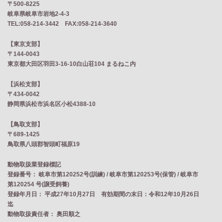
〒500-8225
岐阜県岐阜市岩地2‐4‐3
TEL:058-214-3442 FAX:058-214-3640
【東京支部】
〒144-0043
東京都大田区羽田3-16-10白山荘104 まるねこ内
【浜松支部】
〒434-0042
静岡県浜松市浜名区小松4388-10
【鳥取支部】
〒689-1425
鳥取県八頭郡智頭町福原19
動物取扱業登録標記
登録番号： 岐阜市第120252号(訓練) / 岐阜市第120253号(保管) / 岐阜市
第120254 号(譲受飼養)
登録年月日： 平成27年10月27日 有効期間の末日：令和12年10月26日
迄
動物取扱責任者： 奥田順之