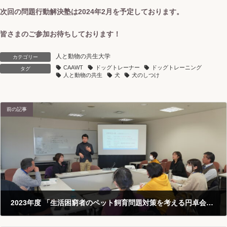
次回の問題行動解決塾は2024年2月を予定しております。
皆さまのご参加お待ちしております！
人と動物の共生大学
カテゴリー
CAAWT
ドッグトレーナー
ドッグトレーニング
タグ
人と動物の共生
犬
犬のしつけ
前の記事
2023年度 「生活困窮者のペット飼育問題対策を考える円卓会議」（第3回）を開催しました
2024-01-08