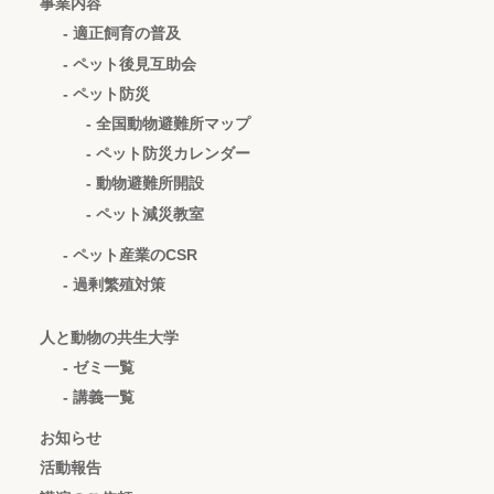
事業内容
- 適正飼育の普及
- ペット後見互助会
- ペット防災
- 全国動物避難所マップ
- ペット防災カレンダー
- 動物避難所開設
- ペット減災教室
- ペット産業のCSR
- 過剰繁殖対策
人と動物の共生大学
- ゼミ一覧
- 講義一覧
お知らせ
活動報告