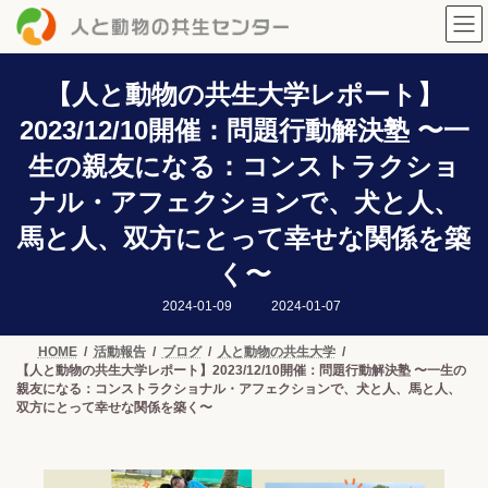
コ
ナ
ン
ビ
テ
ゲ
ン
ー
ツ
シ
【人と動物の共生大学レポート】
へ
ョ
2023/12/10開催：問題行動解決塾 〜一
ス
ン
キ
に
生の親友になる：コンストラクショ
ッ
移
プ
動
ナル・アフェクションで、犬と人、
馬と人、双方にとって幸せな関係を築
く〜
最
2024-01-09
2024-01-07
終
更
新
HOME
活動報告
ブログ
人と動物の共生大学
日
【人と動物の共生大学レポート】2023/12/10開催：問題行動解決塾 〜一生の
時
:
親友になる：コンストラクショナル・アフェクションで、犬と人、馬と人、
双方にとって幸せな関係を築く〜