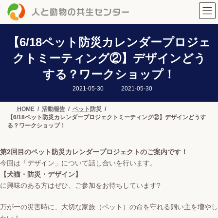
コ
ナ
ン
ビ
テ
ゲ
ン
ー
ツ
シ
【6/18ペット防災カレンダープロジェ
へ
ョ
クトミーティング②】デザインどう
ス
ン
キ
に
する？ワークショップ！
ッ
移
プ
動
最
2021-05-30
2021-05-30
終
更
新
HOME
活動報告
ペット防災
日
【6/18ペット防災カレンダープロジェクトミーティング②】デザインどうす
時
:
る？ワークショップ！
第2回目のペット防災カレンダープロジェクトのご案内です！
今回は「デザイン」について話し合いを行います。
【犬猫・防災・デザイン】
に興味のある方はぜひ、ご参加をお待ちしています?
万が一の災害時に、大切な家族（ペット）の命を守れる飼い主を増やし