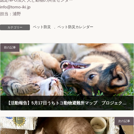
認定NPO法人 人と動物の共生センター
info@tomo-iki.jp
担当：浦野
ペット防災
、
ペット防災カレンダー
カテゴリー
前の記事
【活動報告】5月17日うちトコ動物避難所マップ プロジェクトミーティング
2021-05-24
次の記事