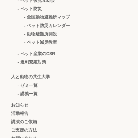
- ペット後見互助会
- ペット防災
- 全国動物避難所マップ
- ペット防災カレンダー
- 動物避難所開設
- ペット減災教室
- ペット産業のCSR
- 過剰繁殖対策
人と動物の共生大学
- ゼミ一覧
- 講義一覧
お知らせ
活動報告
講演のご依頼
ご支援の方法