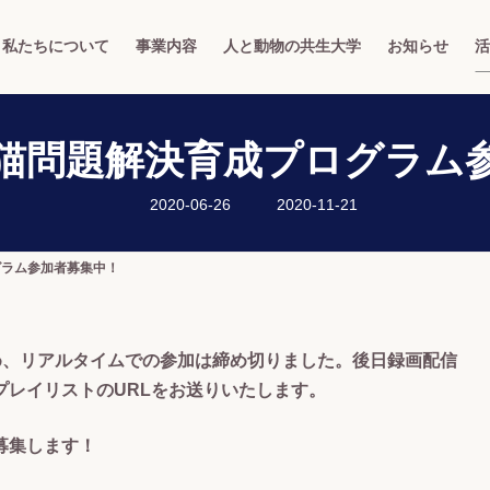
私たちについて
事業内容
人と動物の共生大学
お知らせ
活
猫問題解決育成プログラム
最
2020-06-26
2020-11-21
終
更
新
日
グラム参加者募集中！
時
:
ため、リアルタイムでの参加は締め切りました。後日録画配信
プレイリストのURLをお送りいたします。
者募集します！