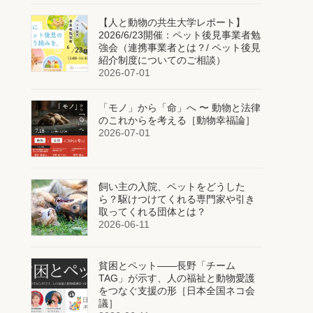
【人と動物の共生大学レポート】
2026/6/23開催：ペット後見事業者勉
強会（連携事業者とは？/ ペット後見
紹介制度についてのご相談）
2026-07-01
「モノ」から「命」へ 〜 動物と法律
のこれからを考える［動物幸福論］
2026-07-01
飼い主の入院、ペットをどうした
ら？駆けつけてくれる専門家や引き
取ってくれる団体とは？
2026-06-11
貧困とペット——長野「チーム
TAG」が示す、人の福祉と動物愛護
をつなぐ支援の形［日本全国ネコ会
議］