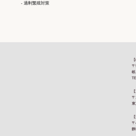
- 過剰繁殖対策
【
〒
岐
TE
【
〒
東
【
〒
静