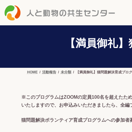
コ
ナ
ン
ビ
テ
ゲ
ン
ー
ツ
シ
へ
ョ
【満員御礼】
ス
ン
キ
に
ッ
移
プ
動
HOME
活動報告
未分類
【満員御礼】猫問題解決育成プロ
※このプログラムはZOOMの定員100名を超えた
いたしますので、お申込みいただきましたら、全編
猫問題解決ボランティア育成プログラムへの参加