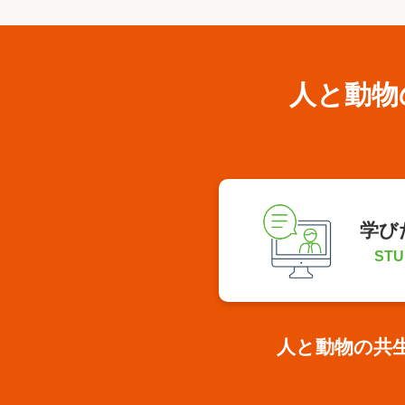
人と動物
学び
STU
人と動物の共