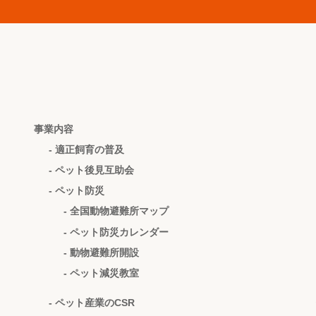
事業内容
- 適正飼育の普及
- ペット後見互助会
- ペット防災
- 全国動物避難所マップ
- ペット防災カレンダー
- 動物避難所開設
- ペット減災教室
- ペット産業のCSR