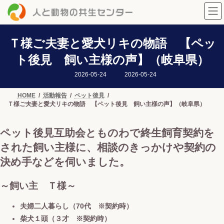
コ
ナ
ン
ビ
テ
ゲ
ン
ー
ツ
シ
Ｔ様ご夫妻と愛犬リキの物語 【ペッ
へ
ョ
ト後見 飼い主様の声】（岐阜県）
ス
ン
キ
に
最
2026-05-24
2026-05-24
ッ
移
終
プ
動
更
新
HOME
活動報告
ペット後見
日
Ｔ様ご夫妻と愛犬リキの物語 【ペット後見 飼い主様の声】（岐阜県）
時
:
ペット後見互助会とものわで終生飼育契約を
された飼い主様に、相談のきっかけや契約の
決め手などを伺いました。
～飼い主 Ｔ様～
夫婦二人暮らし（70代 ※契約時）
柴犬１頭（３才 ※契約時）