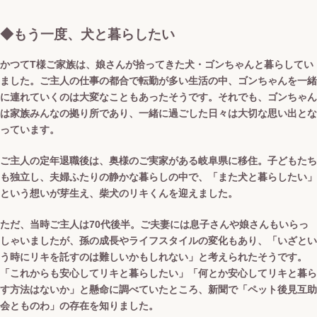
◆もう一度、犬と暮らしたい
かつてT様ご家族は、娘さんが拾ってきた犬・ゴンちゃんと暮らしてい
ました。ご主人の仕事の都合で転勤が多い生活の中、ゴンちゃんを一緒
に連れていくのは大変なこともあったそうです。それでも、ゴンちゃん
は家族みんなの拠り所であり、一緒に過ごした日々は大切な思い出とな
っています。
ご主人の定年退職後は、奥様のご実家がある岐阜県に移住。子どもたち
も独立し、夫婦ふたりの静かな暮らしの中で、「また犬と暮らしたい」
という想いが芽生え、柴犬のリキくんを迎えました。
ただ、当時ご主人は70代後半。ご夫妻には息子さんや娘さんもいらっ
しゃいましたが、孫の成長やライフスタイルの変化もあり、「いざとい
う時にリキを託すのは難しいかもしれない」と考えられたそうです。
「これからも安心してリキと暮らしたい」「何とか安心してリキと暮ら
す方法はないか」と懸命に調べていたところ、新聞で「ペット後見互助
会とものわ」の存在を知りました。