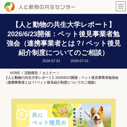
コ
ナ
ン
ビ
テ
ゲ
ン
ー
ツ
シ
【人と動物の共生大学レポート】
へ
ョ
2026/6/23開催：ペット後見事業者勉
ス
ン
キ
に
強会（連携事業者とは？/ ペット後見
ッ
移
プ
動
紹介制度についてのご相談）
最
2026-07-01
2026-07-01
終
更
新
HOME
活動報告
セミナー
日
【人と動物の共生大学レポート】2026/6/23開催：ペット後見事業者勉強会
時
:
（連携事業者とは？/ ペット後見紹介制度についてのご相談）