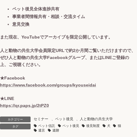
ペット後見全体進捗共有
事業者間情報共有・相談・交流タイム
意見交換
また現在、YouTubeでアーカイブを限定公開しています。
人と動物の共生大学会員限定URLで約2か月間ご覧いただけますので、
ぜひ人と動物の共生大学Facebookグループ、またはLINEご登録の
上、ご視聴ください。
★Facebook
https://www.facebook.com/groups/kyouseidai
★LINE
https://qr.paps.jp/2tPZ0
セミナー
、
ペット後見
、
人と動物の共生大学
カテゴリー
ペット信託
ペット後見
後見制度
犬
猫
タグ
遺言
遺贈