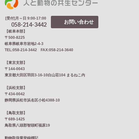
[受付]月～日 9:00-17:00
お問い合わせ
058-214-3442
【岐阜本部】
〒500-8225
岐阜県岐阜市岩地2‐4‐3
TEL:058-214-3442 FAX:058-214-3640
【東京支部】
〒144-0043
東京都大田区羽田3-16-10白山荘104 まるねこ内
【浜松支部】
〒434-0042
静岡県浜松市浜名区小松4388-10
【鳥取支部】
〒689-1425
鳥取県八頭郡智頭町福原19
動物取扱業登録標記