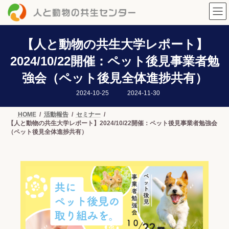
コ
ナ
ン
ビ
テ
ゲ
ン
ー
ツ
シ
【人と動物の共生大学レポート】
へ
ョ
2024/10/22開催：ペット後見事業者勉
ス
ン
キ
に
強会（ペット後見全体進捗共有）
ッ
移
プ
動
最
2024-10-25
2024-11-30
終
更
新
HOME
活動報告
セミナー
日
【人と動物の共生大学レポート】2024/10/22開催：ペット後見事業者勉強会
時
:
（ペット後見全体進捗共有）