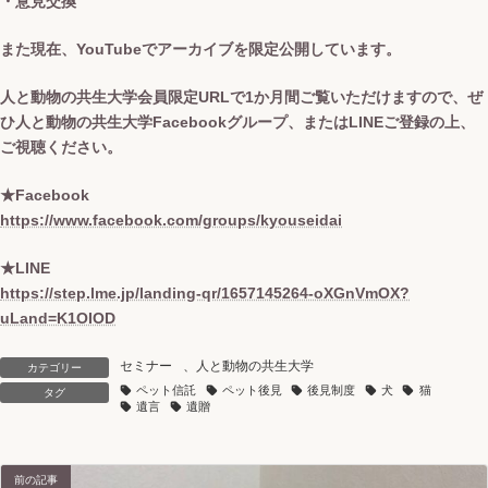
・意見交換
また現在、YouTubeでアーカイブを限定公開しています。
人と動物の共生大学会員限定URLで1か月間ご覧いただけますので、ぜ
ひ人と動物の共生大学Facebookグループ、またはLINEご登録の上、
ご視聴ください。
★Facebook
https://www.facebook.com/groups/kyouseidai
★LINE
https://step.lme.jp/landing-qr/1657145264-oXGnVmOX?
uLand=K1OIOD
セミナー
、
人と動物の共生大学
カテゴリー
ペット信託
ペット後見
後見制度
犬
猫
タグ
遺言
遺贈
前の記事