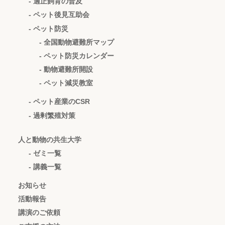
- 適正飼育の普及
- ペット後見互助会
- ペット防災
- 全国動物避難所マップ
- ペット防災カレンダー
- 動物避難所開設
- ペット減災教室
- ペット産業のCSR
- 過剰繁殖対策
人と動物の共生大学
- ゼミ一覧
- 講義一覧
お知らせ
活動報告
講演のご依頼