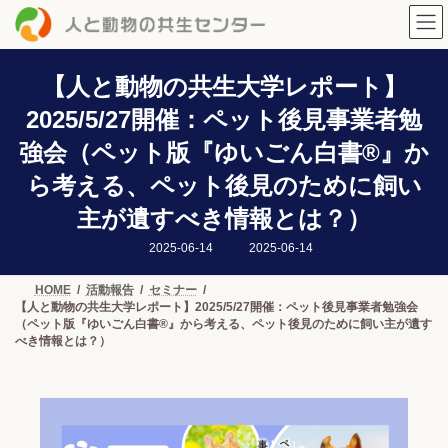
コ
ナ
ン
ビ
テ
ゲ
ン
ー
ツ
シ
【人と動物の共生大学レポート】
へ
ョ
2025/5/27開催：ペット後見事業者勉
ス
ン
キ
に
強会（ペット版『ゆいごん白書®』か
ッ
移
プ
動
ら考える、ペット後見のために飼い
主が遺すべき情報とは？）
最
2025-06-14
2025-06-14
終
更
新
HOME
活動報告
セミナー
日
【人と動物の共生大学レポート】2025/5/27開催：ペット後見事業者勉強会
時
:
（ペット版『ゆいごん白書®』から考える、ペット後見のために飼い主が遺す
べき情報とは？）