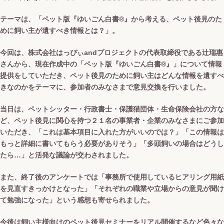
テーマは、「ペット版『ゆいごん白書®』から考える、ペット後見のた
めに飼い主が遺すべき情報とは？」。
今回は、株式会社はっぴぃandプロジェクトの代表取締役である辻瑞惠
さんから、現在作成中の「ペット版『ゆいごん白書®』」について情報
提供をしていただき、ペット後見のために飼い主はどんな情報を遺すべ
きなのかをテーマに、参加者のみなさまで意見交換を行いました。
当日は、ペットシッター・行政書士・保護猫団体・生命保険会社の方な
ど、ペット後見に関心を持つ２１名の事業者・企業のみなさまにご参加
いただき、「これは基本項目に入れた方がいいのでは？」「この情報は
もっと詳細に書いてもらう必要がありそう」「多頭飼いの場合はどうし
たら…」と活発な議論が交わされました。
また、終了後のアンケートでは「事務所で使用しているヒアリング用紙
を見直すきっかけとなった」「それぞれの職業や立場からの意見が聞け
て勉強になった」という感想も寄せられました。
今後は飼い主様向けのペット後見セミナーをリアル開催するなど色々な