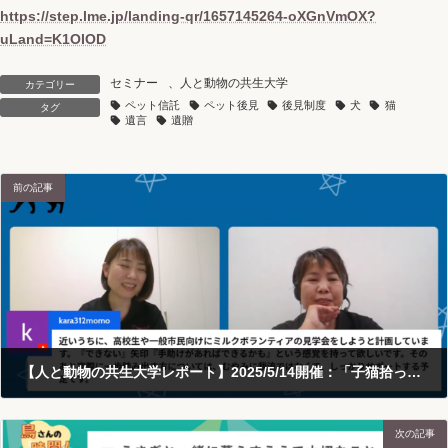
https://step.lme.jp/landing-qr/1657145264-oXGnVmOX?
uLand=K1OIOD
セミナー
、
人と動物の共生大学
カテゴリー
ペット信託
ペット後見
後見制度
犬
猫
タグ
遺言
遺贈
前の記事
【人と動物の共生大学レポート】2025/5/14開催：「子猫拾っちゃいました…」引き取り依頼はもうご免！拾ったあなたを主役にする保護活動とは？
2025-05-16
次の記事