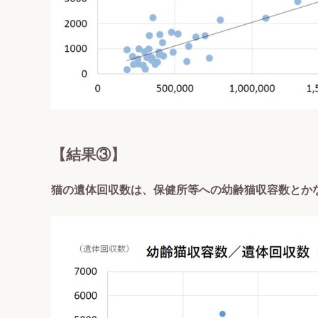
【結果③】
猫の遺体回収数は、保健所等への幼齢猫収容数とか