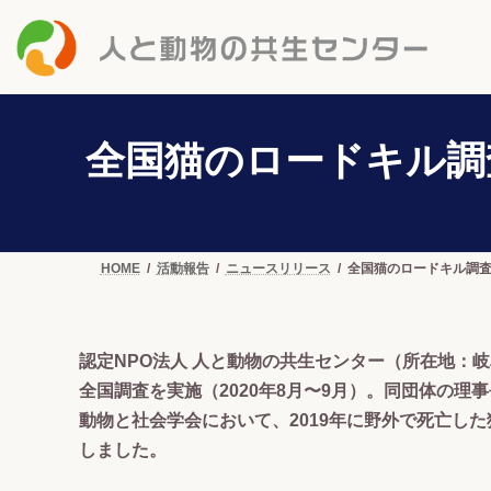
コ
ナ
ン
ビ
テ
ゲ
ン
ー
ツ
シ
へ
ョ
全国猫のロードキル調査
ス
ン
キ
に
ッ
移
プ
動
HOME
活動報告
ニュースリリース
全国猫のロードキル調査（
認定NPO法人 人と動物の共生センター（所在地：
全国調査を実施（2020年8月〜9月）。同団体の理事
動物と社会学会において、2019年に野外で死亡した
しました。