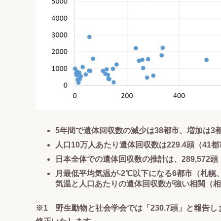
5年間で遺体回収数の減少は38都市、増加は3
人口10万人あたり遺体回収数は229.4頭（41
日本全体での遺体回収数の推計は、289,572頭
月最低平均気温が-2℃以下になる6都市（札
気温と人口あたりの遺体回収数が強い相関（相関係数＝
※1 野生動物と社会学会では「230.7頭」と報告し