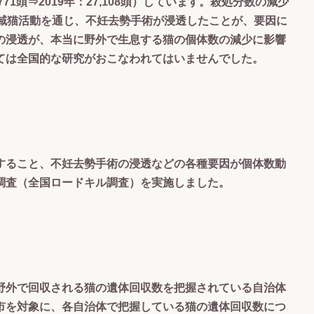
,771頭⇒2019年：27,108頭）しています。殺処分数の減少
地域猫活動を通じ、不妊去勢手術が浸透したことが、要因に
の浸透が、本当に野外で生息する猫の個体数の減少に影響
ては全国的な研究がおこなわれてはいませんでした。
すること、不妊去勢手術の浸透などの各種要因が個体数動
調査（全国ロードキル調査）を実施しました。
野外で回収される猫の遺体回収数を把握されている自治体
市を対象に、各自治体で把握している猫の遺体回収数につ