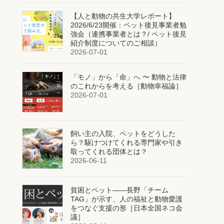
【人と動物の共生大学レポート】
2026/6/23開催：ペット後見事業者勉
強会（連携事業者とは？/ ペット後見
紹介制度についてのご相談）
2026-07-01
「モノ」から「命」へ 〜 動物と法律
のこれからを考える［動物幸福論］
2026-07-01
飼い主の入院、ペットをどうした
ら？駆けつけてくれる専門家や引き
取ってくれる団体とは？
2026-06-11
貧困とペット——長野「チーム
TAG」が示す、人の福祉と動物愛護
をつなぐ支援の形［日本全国ネコ会
議］