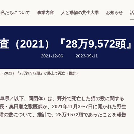
私たちについて
事業内容
人と動物の共生大学
お知らせ
活
（2021）『28万9,572
最
2021-12-06
2023-09-11
終
更
新
日
2021）『28万9,572頭』が路上で死亡（推計）
時
:
岐阜県／以下、同団体）は、野外で死亡した猫の数に関する
長・奥田順之獣医師が、2021年11月3〜7日に開かれた野生
猫の数について、推計で、28万9,572頭であったことを報告