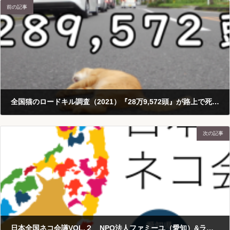
前の記事
全国猫のロードキル調査（2021）『28万9,572頭』が路上で死亡（推計）
2021-12-06
次の記事
日本全国ネコ会議VOL.２ NPO法人ファミーユ（愛知）&ライフリレー博多ねこ（福岡）