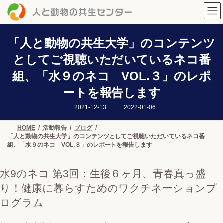
コ
ナ
ン
ビ
テ
ゲ
ン
ー
ツ
シ
「人と動物の共生大学」のコンテンツ
へ
ョ
としてご視聴いただいているネコ番
ス
ン
キ
に
組、「水９のネコ VOL.３」のレポ
ッ
移
プ
動
ートを報告します
最
2021-12-13
2022-01-06
終
更
新
HOME
活動報告
ブログ
日
「人と動物の共生大学」のコンテンツとしてご視聴いただいているネコ番
時
:
組、「水９のネコ VOL.３」のレポートを報告します
水9のネコ 第3回：生後６ヶ月、青春真っ盛
り！健康に暮らすためのワクチネーションプ
ログラム