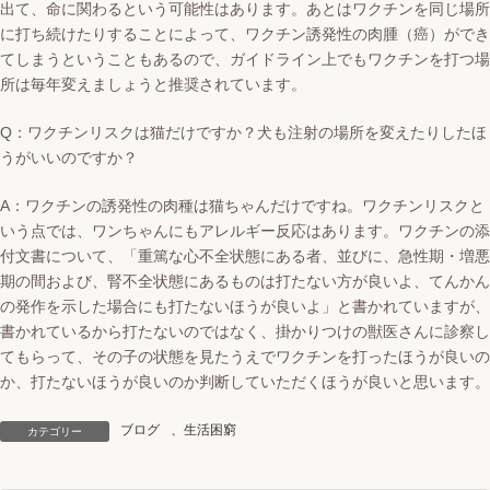
出て、命に関わるという可能性はあります。あとはワクチンを同じ場所
に打ち続けたりすることによって、ワクチン誘発性の肉腫（癌）ができ
てしまうということもあるので、ガイドライン上でもワクチンを打つ場
所は毎年変えましょうと推奨されています。
Q：ワクチンリスクは猫だけですか？犬も注射の場所を変えたりしたほ
うがいいのですか？
A：ワクチンの誘発性の肉種は猫ちゃんだけですね。ワクチンリスクと
いう点では、ワンちゃんにもアレルギー反応はあります。
ワクチンの添
付文書について、「重篤な心不全状態にある者、並びに、急性期・増悪
期の間および、腎不全状態にあるものは打たない方が良いよ、てんかん
の発作を示した場合にも打たないほうが良いよ」と書かれていますが、
書かれているから打たないのではなく、掛かりつけの獣医さんに診察し
てもらって、その子の状態を見たうえでワクチンを打ったほうが良いの
か、打たないほうが良いのか判断していただくほうが良いと思います。
ブログ
、
生活困窮
カテゴリー