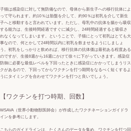
子猫は感染症に対して無防備なので、母体から新生子への移行抗体によ
って守られます。
約10％は胎盤を介して、約90％は初乳を介して新生
子へと移動すると言われています。
ただし、母乳中の抗体を腸から吸収
する能力は、生後時間経過ですぐに減少し、24時間経過すると吸収さ
れなくなってしまいます。
ということで、子猫にとって初乳はとても大
事なので、何とかして24時間以内に初乳を飲ませるようにしましょ
う。
初乳をしっかりと飲めれば、移行抗体の抗体価は最初ある程度ある
のですが、生後8週から16週にかけて徐々に下がっていきます。
感染症
防御に必要な最低レベルを下回ったときに感染症にかかってしまうリス
クがあるので、下回ってからワクチンを打つ期間をなるべく短くするよ
うにタイミングを合わせてワクチンを打つと良いでしょう。
【ワクチンを打つ時期、回数】
WSAVA（世界小動物獣医師会）が作成したワクチネーションガイドラ
インを参考にします。
こちらのガイドラインは、たくさんのデータを集め、ワクチンを打つ回