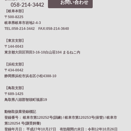
お問い合わせ
058-214-3442
【岐阜本部】
〒500-8225
岐阜県岐阜市岩地2‐4‐3
TEL:058-214-3442 FAX:058-214-3640
【東京支部】
〒144-0043
東京都大田区羽田3-16-10白山荘104 まるねこ内
【浜松支部】
〒434-0042
静岡県浜松市浜名区小松4388-10
【鳥取支部】
〒689-1425
鳥取県八頭郡智頭町福原19
動物取扱業登録標記
登録番号： 岐阜市第120252号(訓練) / 岐阜市第120253号(保管) / 岐阜市
第120254 号(譲受飼養)
登録年月日： 平成27年10月27日 有効期間の末日：令和12年10月26日