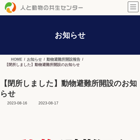
コ
ナ
ン
ビ
テ
ゲ
ン
ー
ツ
シ
へ
ョ
お知らせ
ス
ン
キ
に
ッ
移
プ
動
HOME
お知らせ
動物避難所開設報告
【閉所しました】動物避難所開設のお知らせ
【閉所しました】動物避難所開設のお知
らせ
2023-08-16
最
2023-08-17
終
更
新
日
時
: