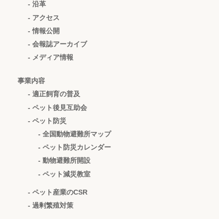
- 沿革
- アクセス
- 情報公開
- 会報誌アーカイブ
- メディア情報
事業内容
- 適正飼育の普及
- ペット後見互助会
- ペット防災
- 全国動物避難所マップ
- ペット防災カレンダー
- 動物避難所開設
- ペット減災教室
- ペット産業のCSR
- 過剰繁殖対策