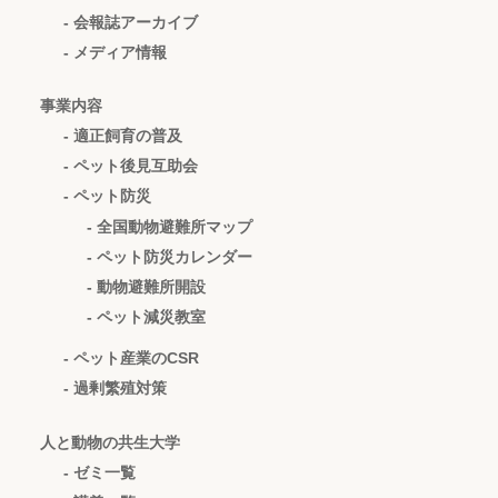
- 会報誌アーカイブ
- メディア情報
事業内容
- 適正飼育の普及
- ペット後見互助会
- ペット防災
- 全国動物避難所マップ
- ペット防災カレンダー
- 動物避難所開設
- ペット減災教室
- ペット産業のCSR
- 過剰繁殖対策
人と動物の共生大学
- ゼミ一覧