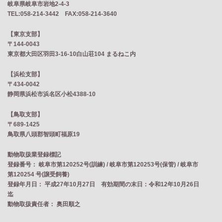
岐阜県岐阜市岩地2‐4‐3
TEL:058-214-3442 FAX:058-214-3640
【東京支部】
〒144-0043
東京都大田区羽田3-16-10白山荘104 まるねこ内
【浜松支部】
〒434-0042
静岡県浜松市浜名区小松4388-10
【鳥取支部】
〒689-1425
鳥取県八頭郡智頭町福原19
動物取扱業登録標記
登録番号： 岐阜市第120252号(訓練) / 岐阜市第120253号(保管) / 岐阜市
第120254 号(譲受飼養)
登録年月日： 平成27年10月27日 有効期間の末日：令和12年10月26日
迄
動物取扱責任者： 奥田順之