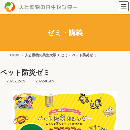
コ
ナ
ン
ビ
テ
ゲ
ン
ー
ツ
シ
へ
ョ
ゼミ・講義
ス
ン
キ
に
ッ
移
プ
動
HOME
人と動物の共生大学
ゼミ
ペット防災ゼミ
ペット防災ゼミ
2021-12-29
最
2022-01-09
終
更
新
日
時
: