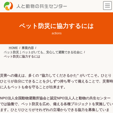
コ
ナ
ン
ビ
テ
ゲ
ン
ー
ツ
シ
へ
ョ
ペット防災に協力するには
ス
ン
キ
に
actions
ッ
移
プ
動
HOME
事業内容
ペット防災｜ペットがいても、安心して避難できる社会に
ペット防災に協力するには
災害への備えは、多くの “協力してくださるかた” がいてこそ。ひとり
ひとりが自分にできることを少しずつ持ち寄って備えることで、災害時
に人もペットも命を守ることが出来ます。
NPO法人全国動物避難所協会と認定NPO法人人と動物の共生センター
では協働で、ペット防災を広め、備える各種プロジェクトを実施してい
ます。ひとりひとりがそれぞれの立場からできる協力を募集していま