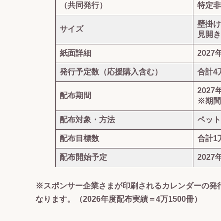
（共同発行）
特定非
壁掛け
サイズ
見開き
紙面詳細
202
発行予定数（応援購入含む）
合計4
2027
配布期間
※期間
配布対象・方法
ペット
配布目標数
合計1
配布開始予定
202
※スポンサー企業さまが印刷されるカレンダーの発
なります。（2026年度配布実績＝4万1500冊）