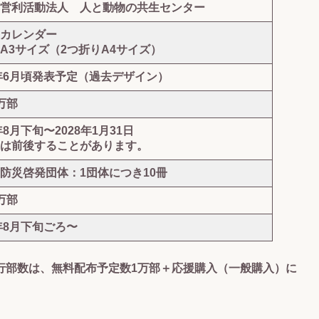
営利活動法人 人と動物の共生センター
カレンダー
A3サイズ（2つ折りA4サイズ）
7年6月頃発表予定（
過去デザイン
）
万部
年8月下旬〜2028年1月31日
は前後することがあります。
防災啓発団体
：1団体につき10冊
万部
7年8月下旬ごろ〜
行部数は、無料配布予定数1万部＋応援購入（一般購入）に