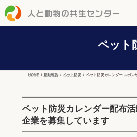
コ
ナ
ン
ビ
テ
ゲ
ン
ー
ツ
シ
へ
ョ
ペット
ス
ン
キ
に
ッ
移
プ
動
HOME
活動報告
ペット防災
ペット防災カレンダー スポン
ペット防災カレンダー配布活
企業を募集しています