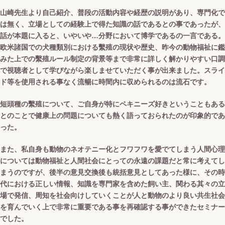
山崎先生より自己紹介、普段の活動内容や経歴の説明があり、専門化で
は無く、立場としての経験上で得た知識の話であるとの事であったが、
話が本題に入ると、いやいや…分野において博学であるの一言である。
欧米諸国での犬種類別における繫殖の現状や歴史、昨今の動物福祉に鑑
みた上での繫殖ルール制定の背景等まで非常に詳しく解かりやすい口調
で視聴者として学びながら楽しませていただく事が出来ました。スライ
ド等を使用される事なく流暢に時間内に収められるのは流石です。
短頭種の繫殖について、ご自身が特にペキニーズ好きということもある
とのことで健康上の問題についても熱く語っておられたのが印象的であ
った。
また、私自身も動物のネオテニー化とフワフワを愛でてしまう人間心理
については動物福祉と人間社会にとっての永遠の課題だと常に考えてし
まうのですが、後半の意見交換後も統括意見としてあった様に、その時
代における正しい情報、知識を専門家を含めた飼い主、関わる其々の立
場で発信、周知を社会向けしていくことが人と動物のより良い共生社会
を育んでいく上で非常に重要である事を再確認する事ができたセミナー
でした。