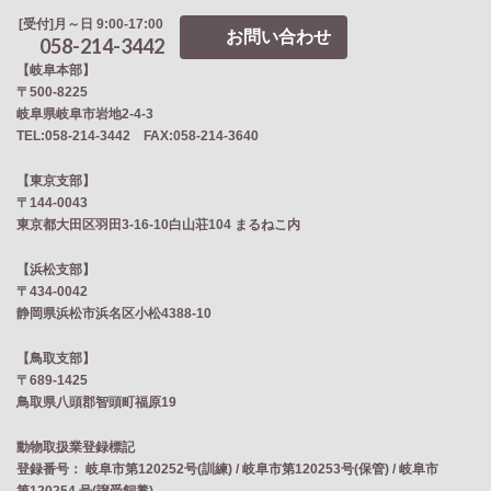
[受付]月～日 9:00-17:00
お問い合わせ
058-214-3442
【岐阜本部】
〒500-8225
岐阜県岐阜市岩地2‐4‐3
TEL:058-214-3442 FAX:058-214-3640
【東京支部】
〒144-0043
東京都大田区羽田3-16-10白山荘104 まるねこ内
【浜松支部】
〒434-0042
静岡県浜松市浜名区小松4388-10
【鳥取支部】
〒689-1425
鳥取県八頭郡智頭町福原19
動物取扱業登録標記
登録番号： 岐阜市第120252号(訓練) / 岐阜市第120253号(保管) / 岐阜市