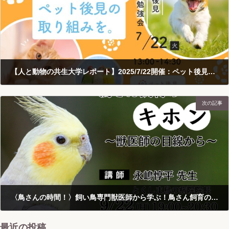
【人と動物の共生大学レポート】2025/7/22開催：ペット後見事業者勉強会（生命保険の仕組み、生命保険信託を活用したペット後見）
2025-07-29
次の記事
〈鳥さんの時間！〉飼い鳥専門獣医師から学ぶ！鳥さん飼育のキホン ～獣医師の目線から～〈参加無料〉
2025-08-20
最近の投稿