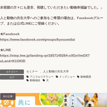
未視聴の方々にも是非、視聴していただきたい動物幸福論でした。」
人と動物の共生大学へのご参加をご希望の場合は、Facebookグルー
プ、または公式LINEにご登録ください。
★Facebook
https://www.facebook.com/groups/kyouseidai
★LINE
https://step.lme.jp/landing-qr/1657145264-oXGnVmOX?
uLand=K1OIOD
セミナー
、
人と動物の共生大学
カテゴリー
アニマルリテラシー
ドッグショー
動物愛護
タグ
動物福祉
犬
前の記事