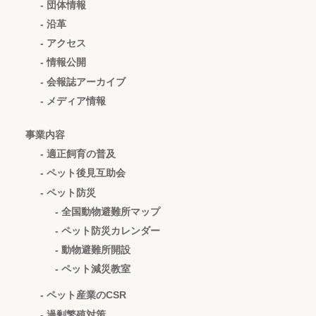
- 団体情報
- 沿革
- アクセス
- 情報公開
- 会報誌アーカイブ
- メディア情報
事業内容
- 適正飼育の普及
- ペット後見互助会
- ペット防災
- 全国動物避難所マップ
- ペット防災カレンダー
- 動物避難所開設
- ペット減災教室
- ペット産業のCSR
- 過剰繁殖対策