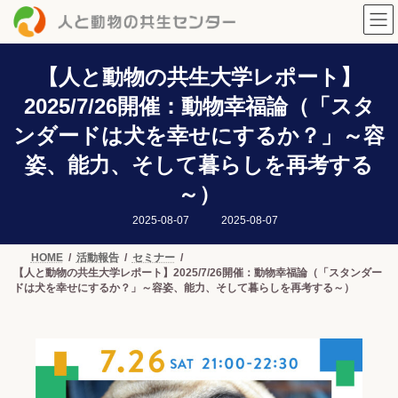
コ
ナ
ン
ビ
テ
ゲ
ン
ー
ツ
シ
【人と動物の共生大学レポート】
へ
ョ
2025/7/26開催：動物幸福論（「スタ
ス
ン
キ
に
ンダードは犬を幸せにするか？」～容
ッ
移
プ
動
姿、能力、そして暮らしを再考する
～）
最
2025-08-07
2025-08-07
終
更
新
HOME
活動報告
セミナー
日
【人と動物の共生大学レポート】2025/7/26開催：動物幸福論（「スタンダー
時
:
ドは犬を幸せにするか？」～容姿、能力、そして暮らしを再考する～）