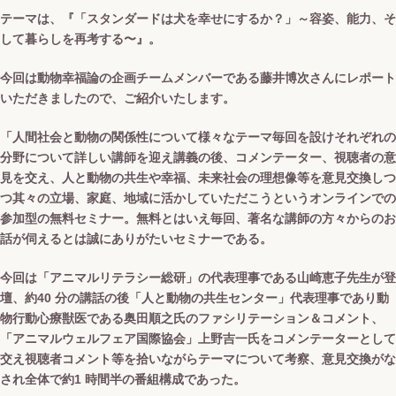
テーマは、『「スタンダードは犬を幸せにするか？」～容姿、能力、そ
して暮らしを再考する〜』。
今回は動物幸福論の企画チームメンバーである藤井博次さんにレポート
いただきましたので、ご紹介いたします。
「人間社会と動物の関係性について様々なテーマ毎回を設けそれぞれの
分野について詳しい講師を迎え講義の後、コメンテーター、視聴者の意
見を交え、人と動物の共生や幸福、未来社会の理想像等を意見交換しつ
つ其々の立場、家庭、地域に活かしていただこうというオンラインでの
参加型の無料セミナー。無料とはいえ毎回、著名な講師の方々からのお
話が伺えるとは誠にありがたいセミナーである。
今回は「アニマルリテラシー総研」の代表理事である山崎恵子先生が登
壇、約40 分の講話の後「人と動物の共生センター」代表理事であり動
物行動心療獣医である奥田順之氏のファシリテーション＆コメント、
「アニマルウェルフェア国際協会」上野吉一氏をコメンテーターとして
交え視聴者コメント等を拾いながらテーマについて考察、意見交換がな
され全体で約1 時間半の番組構成であった。