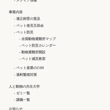
- メディア情報
事業内容
- 適正飼育の普及
- ペット後見互助会
- ペット防災
- 全国動物避難所マップ
- ペット防災カレンダー
- 動物避難所開設
- ペット減災教室
- ペット産業のCSR
- 過剰繁殖対策
人と動物の共生大学
- ゼミ一覧
- 講義一覧
お知らせ