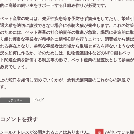
的に高齢の飼い主をサポートする仕組み作りが必要です。
ペット産業の蛇口は、先天性疾患等を予防せず繁殖をしてたり、繁殖引
退犬猫を適切に譲渡できない場合に余剰犬猫が発生します。これの対策
のためには、ペット産業の社会的責任の推進が急務。課題に先進的に取
り組む優良な事業者が積極的に情報公開を行うことで、消費者から選ば
れる存在となり、劣悪な事業者は市場から退場せざるを得ないような状
況を如何に作るか。そのためには、動物愛護団体などのNPO側もペッ
ト関連企業を評価する制度等の形で、ペット産業の監査役として参画が
必要でしょう。
上の蛇口を如何に閉めていくかが、余剰犬猫問題のこれからの課題で
す。
ブログ
カテゴリー
コメントを残す
メールアドレスが公開されることはありません。
が付いている欄
※