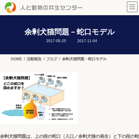
コ
ナ
ン
ビ
テ
ゲ
ン
ー
ツ
シ
へ
ョ
余剰犬猫問題－蛇口モデル
ス
ン
最
キ
に
2017-05-25
2017-11-04
終
ッ
移
更
新
プ
動
日
HOME
活動報告
ブログ
余剰犬猫問題－蛇口モデル
時
:
余剰犬猫問題は、上の段の蛇口（入口／余剰犬猫の発生）と下の段の蛇