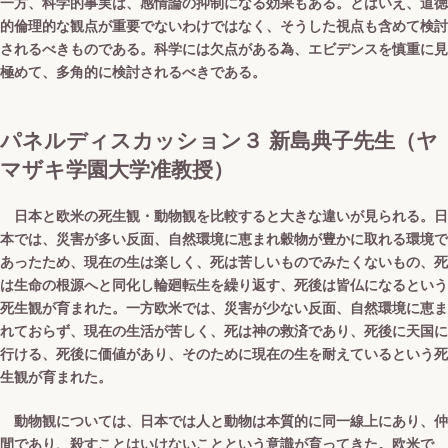
一方、科学的事実は、感情論の抑制になる効果もある。とはいえ、道徳
的倫理的な観点が重要でないわけではなく、そうした視点も含めて検討
されるべきものである。科学には欠点がある為、エビデンスを慎重に見
極めて、多角的に検討されるべきである。
パネルディスカッション３ 新島典子先生（ヤ
マザキ学園大学准教授）
日本と欧米の死生観・動物観を比較すると大きな違いが見られる。日
本では、災害が多い反面、自然環境に恵まれ穀物が豊かに取れる環境で
あったため、現在の生は楽しく、死は苦しいものでみたくないもの、死
は生命の根源へと同化し輪廻転生を繰り返す、死後は皆仏になるという
死生観が育まれた。一方欧米では、災害が少ない反面、自然環境に恵ま
れておらず、現在の生活が苦しく、死は神の救済であり、死後に天国に
行ける、死後に価値があり、そのために現在の生を耐えているという死
生観が育まれた。
動物観については、日本では人と動物は本質的に同一線上にあり、仲
間であり、殺すことはいけないことという意識が育ってきた。欧米で