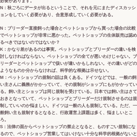
必要があります。
N：秋ごろにデータが出るということで、それを元にまたディスカッシ
ョンをしていく必要があり、合意形成していく必要がある。
N：ブリーダー直接飼った場合とペットショップから買った場合の比較
でペットショップが非常に悪かった。ペットショップの生体販売は認め
るべきではないのではないか？
K：かなり差があるのは事実。ペットショップとブリーダーの違いを検
討しなければならない。ペットショップの全てが悪いわけじゃない。ブ
リーダーとペットショップで扱いが違いかもしれない。その違いがどの
ようなものか分からなければ、科学的な根拠は示せない。
M：ペットショップの規制の話は良くある。ドイツなどでは、一般の飼
い主さんに義務がかかっていて、その規制がショップにもがかかってい
る。飼い主とショップは同じ規制を受けている。日本では飼い主はさて
おきとなっていて、ペットショップとブリーダーだけ規制させるのは規
制していいのか悩ましい。ドイツは一般の人も規制している。ただ、一
般飼い主も規制するとなると、行政運営上課題は多く、悩ましいとこ
ろ。
S：法律の面からペットショップの禁止となると、ものすごい規制にな
るので、ペットショップ営業してはいけない十分な科学的根拠がないと