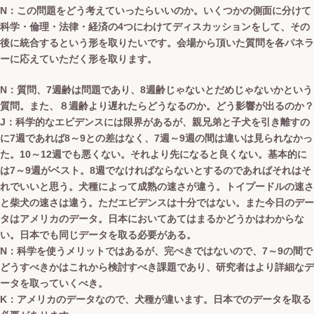
N：この問題をどう考えていったらいいのか。いくつかの側面に分けて
科学・倫理・法律・経済の4つにわけてディスカッションをして、その
後に統合するという形を取りたいです。会場から頂いた質問を各パネラ
ーに応えていただく形を取ります。
N：質問、7週齢は問題であり、8週齢じゃないとだめじゃないかという
質問。また、８週齢より遅れたらどうなるのか。どう影響が出るのか？
J：科学的なエビデンスには限界があるが、親兄弟と子犬を引き離すの
に7週であれば8～9との差はなく、7週～9週の間は違いは見られなかっ
た。10～12週でも悪くない。それより先になると良くない。基本的に
は7～9週がベスト。8週でなければならないとするのであればそれはそ
れでいいと思う。犬種によって成熟の速さが違う。トイプードルの速さ
と柴犬の速さは違う。ただエビデンスは十分ではない。また今日のデー
タはアメリカのデータ。日本においてあてはまるかどうかはわからな
い。日本でも同じデータを取る必要がある。
N：科学を使うメリットではあるが、完ぺきではないので、7～9の間で
どうすべきかはこれから検討すべき課題であり、研究者はより詳細なデ
ータを取っていくべき。
K：アメリカのデータなので、犬種が違います。日本でのデータを取る