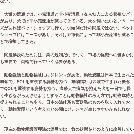
ない。
犬猫の流通では、小売流通と非小売流通（友人知人による繁殖など）
があり、犬では非小売流通が減ってきている。犬を飼いたいというニー
ズがあればペットショップに行く。供給側だけの問題ではない。ペット
ショップにはニーズがあり、それは都市化によって非小売流通が減るこ
とで増加してきた。
問題解決のためには、業の規制だけでなく、市場の認識への働きかけ
も重要で、両輪で行っていく必要がある。
動物愛護と動物福祉にはジレンマがある。動物愛護は日本で生まれた
概念で、SOLを重視する姿勢を持つ。動物福祉は西欧で生まれた概念
でQOLを重視する姿勢を持つ。高齢犬で病気を抱えた犬を一日でも長
く生きながらえさせようとすることは動物福祉の考え方では動物虐待と
捉えられることもある。日本の法体系も西欧発のものを取り入れてお
り、動物愛護という考え方との間にジレンマが生じやすいかもしれな
い。
現在の動物愛護管理法の運用では、負の状態をどのように改善してい