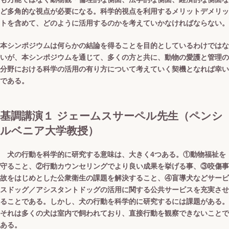
ど多角的な視点が必要になる。科学的視点を利用するメリットデメリッ
トを含めて、どのように活用するのかを考えていかなければならない。
本シンポジウムは何らかの結論を得ることを目的としているわけではな
いが、本シンポジウムを通じて、多くの方と共に、動物の愛護と管理の
分野における科学の活用の有り方について考えていく契機となれば幸い
である。
基調講演１ ジェームスサーペル先生（ペンシ
ルベニア大学教授）
犬の行動を科学的に研究する意味は、大きく4つある。①動物福祉を
守ること、②行動カウンセリングでより良い成果を挙げる事、③咬傷事
故をはじめとした公衆衛生の課題を解決すること、④盲導犬などサービ
スドッグ／アシスタントドッグの活用に関する公共サービスを充実させ
ることである。しかし、犬の行動を科学的に研究するには課題がある。
それは多くの犬は室内で飼われており、直接行動を観察できないことで
ある。