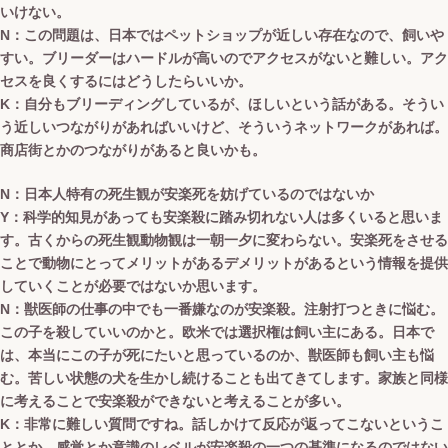
いけない。
N：この問題は、日本ではペットショップが近しい存在なので、飼いや
すい。ブリーダーはハードルが高いのでアクセスがないと難しい。アク
セスを良くするにはどうしたらいいか。
K：自分もブリーディングしているが、ほしいという話がある。そうい
う近しいつながりがあればいいけど、そういうネットワークがあれば。
商店街とかのつながりがあると良いかも。
N：日本人特有の死生観が安楽死を妨げているのではないか
Y：科学的知見があっても安楽殺に踏み切れない人は多くいると思いま
す。古くからの死生観動物観は一朝一夕に変わらない。安楽死をさせる
ことで動物にとってメリットがあるデメリットがあるという情報を提供
していくことが必要ではないか思います。
N：獣医師の仕事の中でも一番嫌なのが安楽殺。注射打つときに悩む。
この子を殺していいのかと。欧米では選択権は飼い主にある。日本で
は、本当にこの子が死にたいと思っているのか、獣医師も飼い主も悩
む。苦しい状態の犬を生かし続けることも出てきてします。家族と同様
に考えることで安楽殺ができないと考えることが多い。
K：非常に難しい質問ですね。話しかけて反応が返ってこないというこ
ととか、感覚とか意識のレベルが安楽殺の一つの基準になるのではない