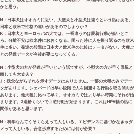
かと思う。
N：日本犬はオオカミに近い、大型犬と小型犬は違うという話はある。
日本と欧米で性格の違いがあるのでしょうか？
K：日本犬とヨーロッパの犬では、一番違うのは愛着行動が低いとこ
ろ。分離不安は欧米件におおくなる。困った時に人を振り返るのも欧米
件に多い。発達の段階は日本犬と欧米件の比較はデータがない。犬種ご
との発達データが今後必要になってくる。
N：小型犬の方が発達が早いという話ですが、小型犬の方が早く母親と
離しても大丈夫？
J：残念ながらそれを示すデータはありません。一部の犬種のみでデー
タがあります。シェパードは早い段階で人を回避する行動を取る傾向が
あります。他犬種に比べて早く、オオカミではより早い時期にそれが始
まります。3週齢くらいで回避行動が始まります。これはHPA軸の話に
関係があると思います。
N：科学なんてくそくらえって人もいる、エビデンスに基づかなきゃダ
メって人もいる。合意形成するためには何が必要？