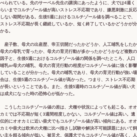
べられている。先のサーペル先生の講演にあったように、犬では4週く
らいまでコルチゾール値が高いストレス不応期であり、嫌悪刺激に反応
しない期間がある。生後5週におけるコルチゾール値を調べることで、
ストレス不応期が長く継続しているか、短く終了しているかどうかが分
かる。
産子数、母犬の出産歴、帝王切開だったかどうか、人工哺乳をしたか
母犬の母乳で育ったか、母犬の育児行動が多かったかどうかなど複数の
因子と、生後5週におけるコルチゾール値の関係を調べたところ、人口
哺乳or母犬の哺乳、母犬の育児行動の程度がコルチゾール値に強く影響
していることが分かった。母犬の哺乳であり、母犬の育児行動が強い場
合は、生後5週のコルチゾール値が高かった。つまり、ストレス不応期
が長いということである。また、生後5週時のコルチゾール値が高い犬
は成犬になった時の恐怖心が低かった。
こうしたコルチゾール値の差は、犬種や状況によっても起こる。オオ
カミでは不応期が短く3週間程度しかない。コルチゾール値は高い。遺
伝的にオオカミに近い柴犬でもコルチゾール値が高い傾向にある。オオ
カミや柴犬は欧米の犬種に比べ指さし試験や解決不可能課題において飼
い主を頼る傾向が低い。被災犬、保護犬でもコルチゾール値が高く、人