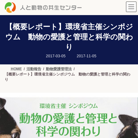
コ
ナ
ン
ビ
テ
ゲ
ン
ー
ツ
シ
【概要レポート】環境省主催シンポジ
へ
ョ
ウム 動物の愛護と管理と科学の関わ
ス
ン
キ
に
り
ッ
移
プ
動
最
2017-03-05
2017-11-05
終
更
新
HOME
活動報告
動物愛護管理法
日
【概要レポート】環境省主催シンポジウム 動物の愛護と管理と科学の関わ
時
:
り