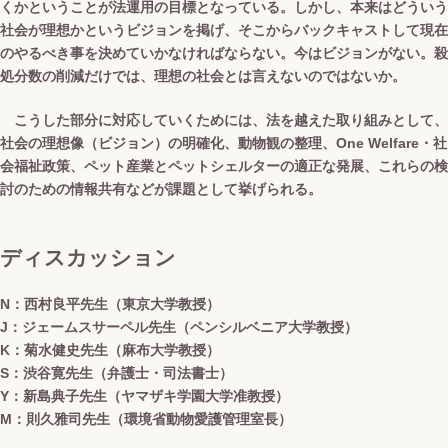
くかということが法運用の目標となっている。しかし、本来はどういう
社会が理想かというビジョンを掲げ、そこからバックキャストして現在
のやるべき事を決めていかなければならない。今はビジョンがない。殺
処分数の削減だけでは、理想の社会とは言えないのではないか。
こうした部分に対応していくためには、法を越えた取り組みとして、
社会の理想像（ビジョン）の明確化、動物観の整理、One Welfare・社
会福祉政策、ペット産業とペットシェルターの適正な発展、これらの検
討のための情報共有などが課題として挙げられる。
ディスカッション
N：西村良平先生（東京大学教授）
J：ジェームスサーペル先生（ペンシルベニア大学教授）
K：菊水健史先生（麻布大学教授）
S：渋谷寛先生（弁護士・司法書士）
Y：新島典子先生（ヤマザキ学園大学准教授）
M：則久雅司先生（環境省動物愛護管理室長）