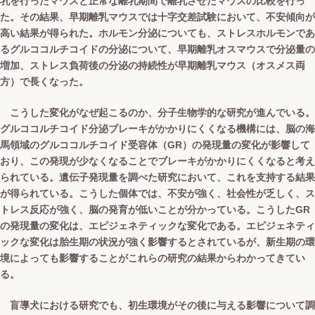
乳を行ったマウスと正常な離乳期間で離乳させたマウスの比較を行っ
た。その結果、早期離乳マウスでは十字交差試験において、不安傾向が
高い結果が得られた。ホルモン分泌についても、ストレスホルモンであ
るグルココルチコイドの分泌について、早期離乳オスマウスで分泌量の
増加、ストレス負荷後の分泌の持続性が早期離乳マウス（オスメス両
方）で長くなった。
こうした変化がなぜ起こるのか、分子生物学的な研究が進んでいる。
グルココルチコイド分泌ブレーキがかかりにくくなる機構には、脳の海
馬領域のグルココルチコイド受容体（GR）の発現量の変化が影響して
おり、この発現が少なくなることでブレーキがかかりにくくなると考え
られている。遺伝子発現量を調べた研究において、これを支持する結果
が得られている。こうした個体では、不安が強く、社会性が乏しく、ス
トレス反応が強く、脳の発育が低いことが分かっている。こうしたGR
の発現量の変化は、エピジェネティックな変化である。エピジェネティ
ックな変化は胎生期の状況が強く影響するとされているが、新生期の環
境によっても影響することがこれらの研究の結果からわかってきてい
る。
盲導犬における研究でも、初生環境がその後に与える影響について調