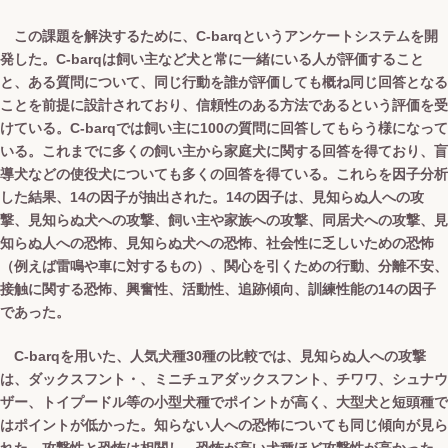
この課題を解決するために、C-barqというアンケートシステムを開
発した。C-barqは飼い主など犬と常に一緒にいる人が評価すること
と、ある質問について、同じ行動を誰が評価しても概ね同じ回答となる
ことを前提に設計されており、信頼性のある方法であるという評価を受
けている。C-barqでは飼い主に100の質問に回答してもらう様になって
いる。これまでに多くの飼い主から家庭犬に関する回答を得ており、盲
導犬などの使役犬についても多くの回答を得ている。これらを因子分析
した結果、14の因子が抽出された。14の因子は、見知らぬ人への攻
撃、見知らぬ犬への攻撃、飼い主や家族への攻撃、同居犬への攻撃、見
知らぬ人への恐怖、見知らぬ犬への恐怖、社会性に乏しいための恐怖
（例えば雷鳴や車に対するもの）、関心を引くための行動、分離不安、
接触に関する恐怖、興奮性、活動性、追跡傾向、訓練性能の14の因子
であった。
C-barqを用いた、人気犬種30種の比較では、見知らぬ人への攻撃
は、ダックスフント・、ミニチュアダックスフント、チワワ、シュナウ
ザー、トイプードル等の小型犬種でポイントが高く、大型犬と短頭種で
はポイントが低かった。知らない人への恐怖についても同じ傾向が見ら