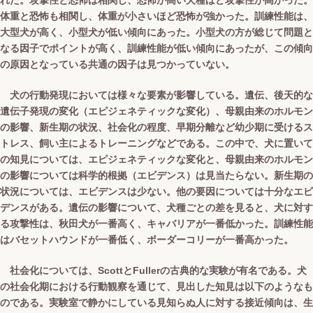
れた。攻撃性と恐怖は相関し、恐怖が高い犬種ほど攻撃性が高かった。
体重と恐怖も相関し、体重が小さいほど恐怖が強かった。訓練性能は、
大型犬が高く、小型犬が低い傾向にあった。小型犬の方が総じて問題と
なる因子でポイントが高く、訓練性能が低い傾向にあったが、この傾向
の原因となっている共通の因子は見つかっていない。
犬の行動発現においては様々な要素が影響している。遺伝、後天的な
遺伝子発現の変化（エピジェネティックな変化）、母親由来のホルモン
の影響、新生期の状況、社会化の程度、早期分離など幼少期に受けるス
トレス、飼い主によるトレーニングなどである。この中で、犬に置いて
の知見については、エピジェネティックな変化と、母親由来のホルモン
の影響については科学的根拠（エビデンス）は見当たらない。新生期の
状況については、エビデンスは少ない。他の要因については十分なエビ
デンスがある。遺伝の影響について、犬種ごとの差を見ると、犬に対す
る攻撃性は、秋田犬が一番高く、キャバリアが一番低かった。訓練性能
はバセットハウンドが一番低く、ボーダーコリーが一番高かった。
社会化については、ScottとFullerの古典的な実験が有名である。犬
の社会化期における行動観察を通じて、見出した知見は以下のようなも
のである。実験室で静かにしている見知らぬ人に対する接近傾向は、生