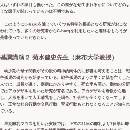
犬はいずれの項目も低かった。この差がなぜ生まれるかについてどのよ
うな因子が関わっているかは不明である。
このようにC-barqを通じていくつも科学的根拠となる研究がおこな
われている。多くの研究者からC-barqを利用したいと連絡をもらうが
是非使っていただきたい。
基調講演２ 菊水健史先生（麻布大学教授）
幼少期の母子関係がその後の精神的肉体的に影響を与えることは、戦
争孤児の研究から始まっている。戦争孤児のように早くに親を亡くした
人では、成長が遅く、疾病にかかりやすく、死亡率も高い。動物の分野
ではアカゲザルを用いた研究が有名である。アカゲザルを母親から離
し、人形を用いて人工哺乳をした場合、社会性が全くなくなってしま
い、正常な社会行動や交尾行動・育児行動もとれなくなることが知られ
ている。
早期離乳マウスを用いた実験では、正常の21日の離乳より7日早い離