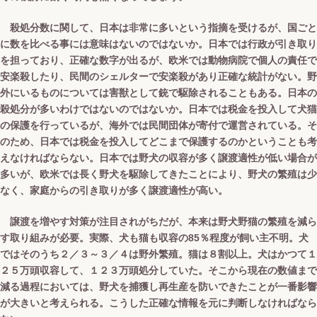
殺処分数に関して、日本は非常に多いという指摘を受けるが、国ごと
に数を比べる事には意味はないのではないか。日本では行政が引き取り
を担っており、正確な数字が出るが、欧米では動物病院で個人の責任で
安楽殺したり、民間のシェルターで安楽殺があり正確な統計がない。野
外にいるものについては害獣として銃で駆除されることもある。日本の
殺処分が多いわけではないのではないか。日本では税金を投入して犬猫
の保護を行っているが、海外では民間団体が寄付で運営されている。そ
のため、日本では税金を投入してどこまで保護するのかということも考
えなければならない。日本では野犬の収容が多く譲渡適性が低い場合が
多いが、欧米では長く野犬を駆除してきたことにより、野犬の繁殖は少
なく、家庭からの引き取りが多く譲渡適性が高い。
譲渡を増やす対策が注目されがちだが、本来は野犬野猫の繁殖を減ら
す取り組みが必要。実際、犬も猫も収容の85％程度が飼い主不明。犬
ではそのうち２／３～３／４は野外繁殖。猫は８割以上。犬はかつて１
２５万頭収容して、１２３万頭処分していた。そこから現在の数値まで
減る過程においては、野犬を捕獲し再生産を防いできたことが一番影響
が大きいと考えられる。こうした正確な情報を元に判断しなければなら