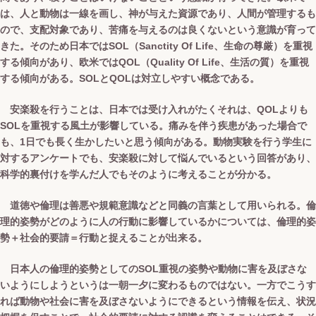
は、人と動物は一線を画し、神が与えた資源であり、人間が管理するも
ので、支配対象であり、苦痛を与えるのは良くないという意識が育って
きた。そのため日本ではSOL（Sanctity Of Life、生命の尊厳）を重視
する傾向があり、欧米ではQOL（Quality Of Life、生活の質）を重視
する傾向がある。SOLとQOLは対立しやすい概念である。
安楽殺を行うことは、日本では受け入れがたくそれは、QOLよりも
SOLを重視する風土が影響している。痛みを伴う疾患があった場合で
も、1日でも長く生かしたいと思う傾向がある。動物実験を行う学生に
対するアンケートでも、安楽殺に対して悩んでいるという回答があり、
科学的裏付けを学んだ人でもそのように考えることが分かる。
道徳や倫理は善悪や規範意識などと同義の言葉として用いられる。倫
理的姿勢がどのように人の行動に影響しているかについては、倫理的姿
勢＋社会的要請＝行動と捉えることが出来る。
日本人の倫理的姿勢としてのSOL重視の姿勢や動物に害を及ぼさな
いようにしようというは一朝一夕に変わるものではない。一方でこうす
れば動物や社会に害を及ぼさないようにできるという情報を伝え、状況