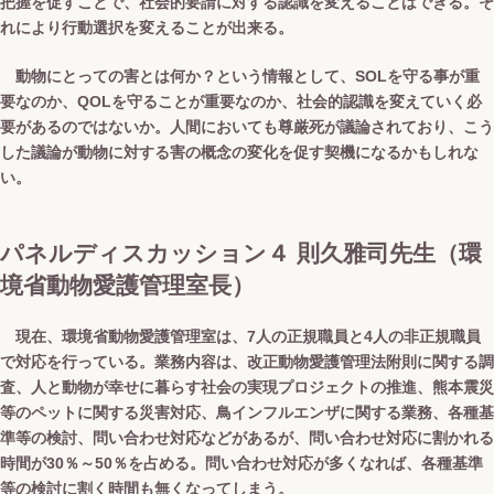
把握を促すことで、社会的要請に対する認識を変えることはできる。そ
れにより行動選択を変えることが出来る。
動物にとっての害とは何か？という情報として、SOLを守る事が重
要なのか、QOLを守ることが重要なのか、社会的認識を変えていく必
要があるのではないか。人間においても尊厳死が議論されており、こう
した議論が動物に対する害の概念の変化を促す契機になるかもしれな
い。
パネルディスカッション４ 則久雅司先生（環
境省動物愛護管理室長）
現在、環境省動物愛護管理室は、7人の正規職員と4人の非正規職員
で対応を行っている。業務内容は、改正動物愛護管理法附則に関する調
査、人と動物が幸せに暮らす社会の実現プロジェクトの推進、熊本震災
等のペットに関する災害対応、鳥インフルエンザに関する業務、各種基
準等の検討、問い合わせ対応などがあるが、問い合わせ対応に割かれる
時間が30％～50％を占める。問い合わせ対応が多くなれば、各種基準
等の検討に割く時間も無くなってしまう。