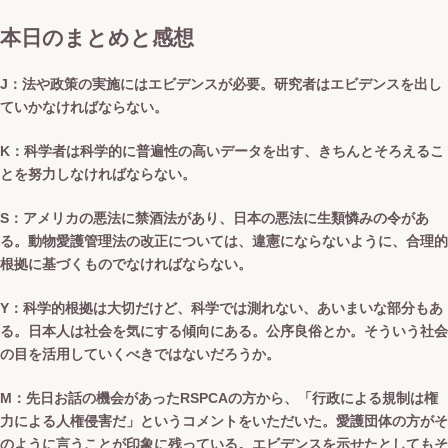
本日のまとめと感想
J：法や政策の実施にはエビデンスが必要。研究者はエビデンスを出し
ていかなければならない。
K：科学者は科学的に普遍性の高いデータを出す、きちんとそろえるこ
とを努力しなければならない。
S：アメリカの悪法に禁酒法があり、日本の悪法に生類憐みの令があ
る。動物愛護管理法の改正については、違憲にならないように、合理的
根拠に基づくものでなければならない。
Y：科学的根拠は大切だけど、科学では測れない、あいまいな部分もあ
る。日本人は社会を気にする傾向にある。公序良俗とか。そういう社会
の目を活用していくべきではないだろうか。
M：先日お話の機会があったRSPCAの方から、「行政による規制は権
力による人権侵害だ」というコメントをいただいた。愛護団体の方がそ
のように言うことが印象に残っている。エビデンスを示せたとしてもそ