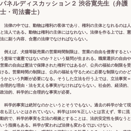
パネルディスカッション２ 渋谷寛先生（弁護
士・司法書士）
法律の中では、動物は権利の客体であり、権利の主体となれるのは人
と法人である。動物は権利の主体にはなれない。法律を作る上では、憲
法に副う内容、合憲の法律でなければならない。
例えば、犬猫等販売業の営業時間制限は、営業の自由を侵害するとい
う意味で違憲ではないのか？という疑問が生まれる。職業選択の自由や
営業の自由は憲法で保障された権利ではあるが、公共の福祉の制限を受
ける。営業時間の制限は、公共の福祉を守るために必要な制限なのかど
うかという判断が必要になる。そうした立法を行う上では、立法事実＝
合理的な理由・法を支える事実がなければならない。社会的、経済的、
政治的、科学的に合理的な事実が必要。
科学的事実は絶対なのかというとそうでもない。過去の科学が全て現
在も正しいとはされていない。科学は100％正しいとは言えず、常に流
動的で、科学的事実を立法の根拠とすることは、法的安定性を損なうと
いう指摘もある。科学が変われば法律も変わるではいけない。