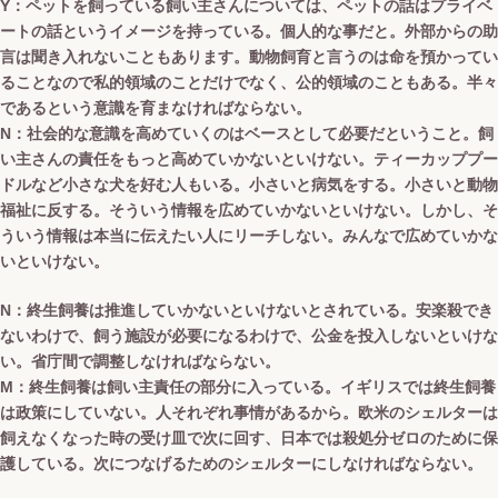
Y：ペットを飼っている飼い主さんについては、ペットの話はプライベ
ートの話というイメージを持っている。個人的な事だと。外部からの助
言は聞き入れないこともあります。動物飼育と言うのは命を預かってい
ることなので私的領域のことだけでなく、公的領域のこともある。半々
であるという意識を育まなければならない。
N：社会的な意識を高めていくのはベースとして必要だということ。飼
い主さんの責任をもっと高めていかないといけない。ティーカッププー
ドルなど小さな犬を好む人もいる。小さいと病気をする。小さいと動物
福祉に反する。そういう情報を広めていかないといけない。しかし、そ
ういう情報は本当に伝えたい人にリーチしない。みんなで広めていかな
いといけない。
N：終生飼養は推進していかないといけないとされている。安楽殺でき
ないわけで、飼う施設が必要になるわけで、公金を投入しないといけな
い。省庁間で調整しなければならない。
M：終生飼養は飼い主責任の部分に入っている。イギリスでは終生飼養
は政策にしていない。人それぞれ事情があるから。欧米のシェルターは
飼えなくなった時の受け皿で次に回す、日本では殺処分ゼロのために保
護している。次につなげるためのシェルターにしなければならない。