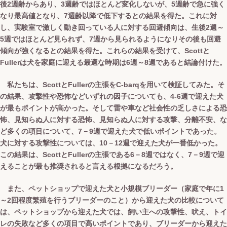
後2週齢からあり、3週齢ではほとんど変化しないが、5週齢で急に強く
なり最高値となり、7週齢以降で低下するとの結果を得た。これに対
し、実験室で激しく動き回っている人に対する回避傾向は、生後2週～
5週ではほとんど見られず、7週から見られるようになりその後も回避
傾向が強くなるとの結果を得た。これらの結果を受けて、Scottと
Fullerは犬を家庭に迎える最適な時期は6週～8週であると結論付けた。
私たちは、ScottとFullerの主張をC-barqを用いて検証してみた。そ
の結果、攻撃性や恐怖などいずれの因子についても、4‐6週で迎えた犬
が最もポイントが高かった。そして雷や車など社会性の乏しさによる恐
怖、見知らぬ人に対する恐怖、見知らぬ人に対する攻撃、分離不安、な
ど多くの項目について、7－9週で迎えた犬で低いポイントであった。
犬に対する攻撃性については、10－12週で迎えた犬が一番低かった。
この結果は、ScottとFullerの主張である6－8週ではなく、7－9週で迎
えることが最も推奨されると言える根拠になるだろう。
また、ペットショップで迎えた犬と小規模ブリーダー（家庭で年に1
～2回程度繁殖を行うブリーダーのこと）から迎えた犬の比較について
は、ペットショップから迎えた犬では、飼い主への攻撃性、吠え、トイ
レの失敗など多くの項目で高いポイントであり、ブリーダーから迎えた