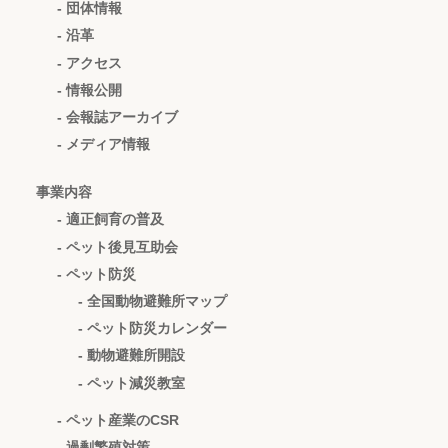
- 団体情報
- 沿革
- アクセス
- 情報公開
- 会報誌アーカイブ
- メディア情報
事業内容
- 適正飼育の普及
- ペット後見互助会
- ペット防災
- 全国動物避難所マップ
- ペット防災カレンダー
- 動物避難所開設
- ペット減災教室
- ペット産業のCSR
- 過剰繁殖対策