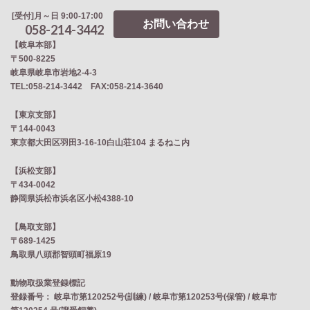
[受付]月～日 9:00-17:00
お問い合わせ
058-214-3442
【岐阜本部】
〒500-8225
岐阜県岐阜市岩地2‐4‐3
TEL:058-214-3442 FAX:058-214-3640
【東京支部】
〒144-0043
東京都大田区羽田3-16-10白山荘104 まるねこ内
【浜松支部】
〒434-0042
静岡県浜松市浜名区小松4388-10
【鳥取支部】
〒689-1425
鳥取県八頭郡智頭町福原19
動物取扱業登録標記
登録番号： 岐阜市第120252号(訓練) / 岐阜市第120253号(保管) / 岐阜市