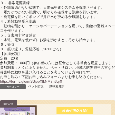
３． 非常電源訓練
・外部電源がない状態で、太陽光発電システムを稼働させます。
・電灯がつかない状態で、明かりを確保する訓練を行います。
・発電機を用いてポンプで井戸水が汲めるか確認をします。
４．避難動物受入訓練
・動物を預かり、ケージやパーテーションを用いて、動物の避難スペー
スを作ります。
５．災害用非常食試食
・水道、電気を使わずにお湯を沸かすところから始めます。
６．撤収
８．振り返り、質疑応答（16:00ごろ）
【参加要項】
定員：20名
参加費用：1000円（参加者の方には昼食として非常食を用意します）
参加制限：とくにありません。ペットサロン、地域の防災担当の方など
災害時に動物を受け入れることを考えている方向けです。
お申し込み：下記お申し込みフォームよりお申し込みください。
https://forms.gle/mSBjppXfkNM7n8qr9
ペット防災
、
動物避難所
カテゴリー
前の記事