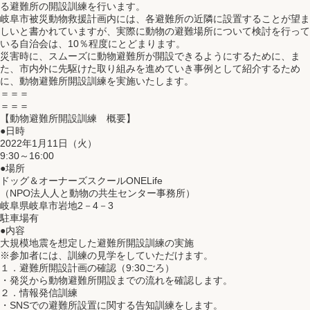
る避難所の開設訓練を行います。
岐阜市被災動物救援計画内には、各避難所の近隣に設置することが望ま
しいと書かれていますが、実際に動物の避難場所について検討を行って
いる自治会は、10％程度にとどまります。
災害時に、スムーズに動物避難所が開設できるようにするために、ま
た、市内外に先駆けた取り組みを進めていき事例として紹介するため
に、動物避難所開設訓練を実施いたします。
＝＝＝
＝＝＝
【動物避難所開設訓練 概要】
●日時
2022年1月11日（火）
9:30～16:00
●場所
ドッグ＆オーナーズスクールONELife
（NPO法人人と動物の共生センター事務所）
岐阜県岐阜市岩地2－4－3
駐車場有
●内容
大規模地震を想定した避難所開設訓練の実施
※参加者には、訓練の見学をしていただけます。
１．避難所開設計画の確認（9:30ごろ）
・発災から動物避難所開設までの流れを確認します。
２．情報発信訓練
・SNSでの避難所設置に関する告知訓練をします。