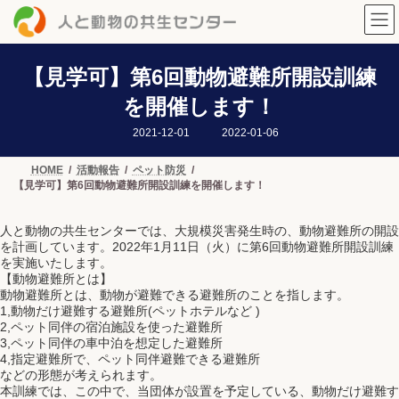
コ
ナ
ン
ビ
テ
ゲ
ン
ー
ツ
シ
【見学可】第6回動物避難所開設訓練
へ
ョ
を開催します！
ス
ン
キ
に
最
2021-12-01
2022-01-06
ッ
移
終
プ
動
更
新
HOME
活動報告
ペット防災
日
【見学可】第6回動物避難所開設訓練を開催します！
時
:
人と動物の共生センターでは、大規模災害発生時の、動物避難所の開設
を計画しています。2022年1月11日（火）に第6回動物避難所開設訓練
を実施いたします。
【動物避難所とは】
動物避難所とは、動物が避難できる避難所のことを指します。
1,動物だけ避難する避難所(ペットホテルなど )
2,ペット同伴の宿泊施設を使った避難所
3,ペット同伴の車中泊を想定した避難所
4,指定避難所で、ペット同伴避難できる避難所
などの形態が考えられます。
本訓練では、この中で、当団体が設置を予定している、動物だけ避難す