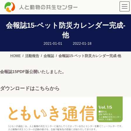
コ
ナ
ン
ビ
テ
ゲ
ン
ー
ツ
シ
会報誌15-ペット防災カレンダー完成-
へ
ョ
他
ス
ン
キ
に
最
2021-01-01
2022-01-18
ッ
移
終
プ
動
更
新
HOME
活動報告
会報誌
会報誌15-ペット防災カレンダー完成-他
日
時
:
会報誌15PDF版公開いたしました。
ダウンロードはこちらから