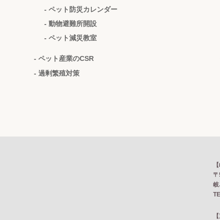
- ペット防災カレンダー
- 動物避難所開設
- ペット減災教室
- ペット産業のCSR
- 過剰繁殖対策
【
〒
岐
TE
【