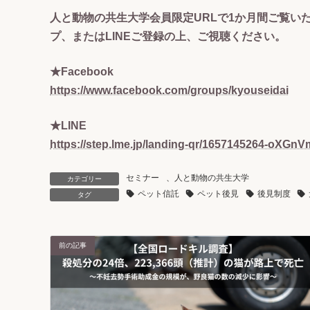
人と動物の共生大学会員限定URLで1か月間ご覧いた
プ、またはLINEご登録の上、ご視聴ください。
★Facebook
https://www.facebook.com/groups/kyouseidai
★LINE
https://step.lme.jp/landing-qr/1657145264-oX
セミナー
、
人と動物の共生大学
カテゴリー
ペット信託
ペット後見
後見制度
タグ
前の記事