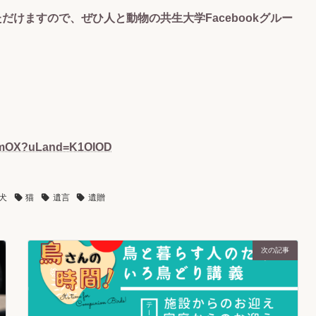
だけますので、ぜひ人と動物の共生大学Facebookグルー
GnVmOX?uLand=K1OIOD
犬
猫
遺言
遺贈
次の記事