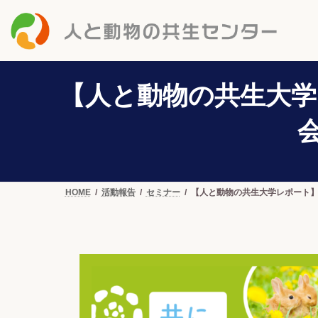
コ
ナ
ン
ビ
テ
ゲ
ン
ー
ツ
シ
へ
ョ
【人と動物の共生大学レ
ス
ン
キ
に
ッ
移
プ
動
HOME
活動報告
セミナー
【人と動物の共生大学レポート】2