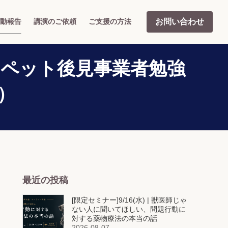
お問い合わせ
動報告
講演のご依頼
ご支援の方法
催：ペット後見事業者勉強
）
最近の投稿
[限定セミナー]9/16(水) | 獣医師じゃ
ない人に聞いてほしい、問題行動に
対する薬物療法の本当の話
2026-08-07