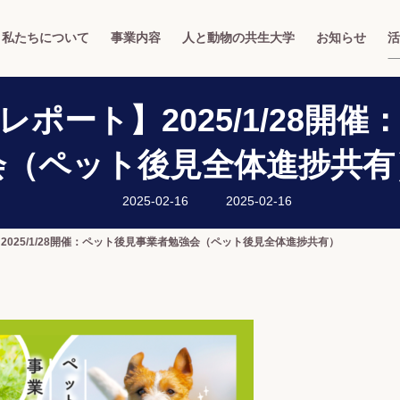
私たちについて
事業内容
人と動物の共生大学
お知らせ
活
ポート】2025/1/28開
会（ペット後見全体進捗共有
最
2025-02-16
2025-02-16
終
更
新
025/1/28開催：ペット後見事業者勉強会（ペット後見全体進捗共有）
日
時
: