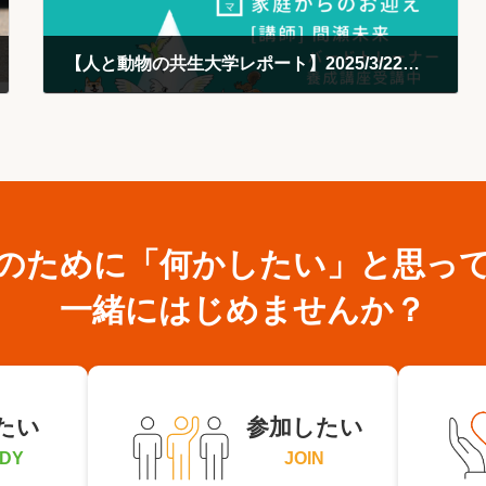
【人と動物の共生大学レポート】2025/3/22開催：第13回 鳥さんの時間！〜施設からのお迎え・家庭からのお迎え〜
2025-03-26
のために
「何かしたい」と思っ
一緒にはじめませんか？
たい
参加したい
DY
JOIN