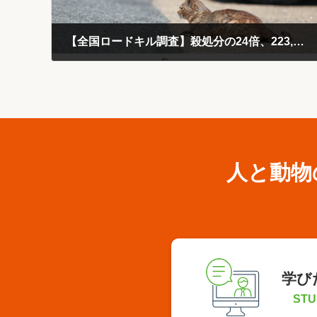
【全国ロードキル調査】殺処分の24倍、223,366頭（推計）の猫が路上で死亡
2025-01-31
人と動物
学び
STU