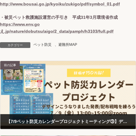
http://www.bousai.go.jp/kyoiku/zukigo/pdf/symbol_01.pdf
・被災ペット救護施設運営の手引き 平成31年3月環境省作成
https://www.env.go
え.jp/nature/dobutsu/aigo/2_data/pamph/h3103/full.pdf
ペット防災
、
避難所MAP
カテゴリー
前の記事
【7/9ペット防災カレンダープロジェクトミーティング③】デザインこうなりました発表/配布戦略を練ろう
2021-06-25