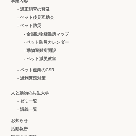
事業内容
- 適正飼育の普及
- ペット後見互助会
- ペット防災
- 全国動物避難所マップ
- ペット防災カレンダー
- 動物避難所開設
- ペット減災教室
- ペット産業のCSR
- 過剰繁殖対策
人と動物の共生大学
- ゼミ一覧
- 講義一覧
お知らせ
活動報告