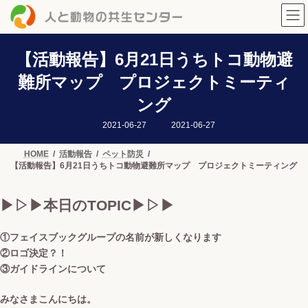
コ
ナ
ン
ビ
テ
ゲ
ン
ー
ツ
シ
【活動報告】6月21日うちトコ動物避
へ
ョ
難所マップ プロジェクトミーティ
ス
ン
キ
に
ング
ッ
移
プ
動
最
2021-06-27
2021-06-27
終
更
新
HOME
活動報告
ペット防災
日
【活動報告】6月21日うちトコ動物避難所マップ プロジェクトミーティング
時
:
▶︎▷▶︎本日のTOPIC▶︎▷▶︎
①フェイスブックグループの名前が新しくなります
②ロゴ決定？！
③ガイドラインについて
みなさまこんにちは。