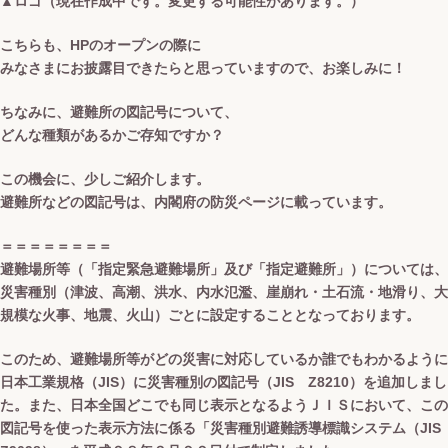
▲ロゴ（現在作成中です。変更する可能性があります。）
こちらも、HPのオープンの際に
みなさまにお披露目できたらと思っていますので、お楽しみに！
ちなみに、
避難所の図記号
について、
どんな種類があるかご存知ですか？
この機会に、少しご紹介します。
避難所などの図記号は、内閣府の防災ページに載っています。
＝＝＝＝＝＝＝＝
避難場所等（「指定緊急避難場所」及び「指定避難所」）については、
災害種別（津波、高潮、洪水、内水氾濫、崖崩れ・土石流・地滑り、大
規模な火事、地震、火山）ごとに設定することとなっております。
このため、避難場所等がどの災害に対応しているか誰でもわかるように
日本工業規格（JIS）に災害種別の図記号（JIS Z8210）を追加しまし
た。また、日本全国どこでも同じ表示となるようＪＩＳにおいて、この
図記号を使った表示方法に係る「災害種別避難誘導標識システム（JIS