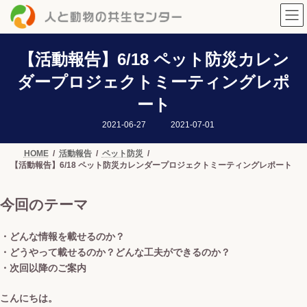
コ
ナ
ン
ビ
テ
ゲ
ン
ー
ツ
シ
【活動報告】6/18 ペット防災カレン
へ
ョ
ダープロジェクトミーティングレポ
ス
ン
キ
に
ート
ッ
移
プ
動
最
2021-06-27
2021-07-01
終
更
新
HOME
活動報告
ペット防災
日
【活動報告】6/18 ペット防災カレンダープロジェクトミーティングレポート
時
:
今回のテーマ
・どんな情報を載せるのか？
・どうやって載せるのか？どんな工夫ができるのか？
・次回以降のご案内
こんにちは。