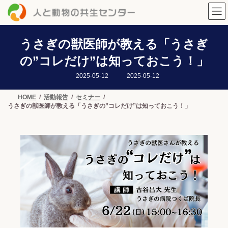
コ
ナ
ン
ビ
テ
ゲ
ン
ー
ツ
シ
うさぎの獣医師が教える「うさぎ
へ
ョ
の”コレだけ”は知っておこう！」
ス
ン
キ
に
最
2025-05-12
2025-05-12
ッ
移
終
プ
動
更
新
HOME
活動報告
セミナー
日
うさぎの獣医師が教える「うさぎの”コレだけ”は知っておこう！」
時
: