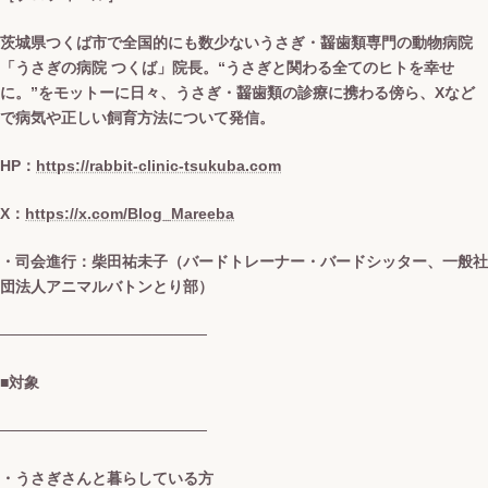
茨城県つくば市で全国的にも数少ないうさぎ・齧歯類専門の動物病院
「うさぎの病院 つくば」院長。“うさぎと関わる全てのヒトを幸せ
に。”をモットーに日々、うさぎ・齧歯類の診療に携わる傍ら、Xなど
で病気や正しい飼育方法について発信。
HP：
https://rabbit-clinic-tsukuba.com
X：
https://x.com/Blog_Mareeba
・司会進行：柴田祐未子（バードトレーナー・バードシッター、一般社
団法人アニマルバトンとり部）
───────────────────
■対象
───────────────────
・うさぎさんと暮らしている方