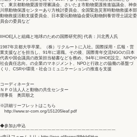
て、東京都動物愛護管理審議会、さいたま市動物愛護推進協議会、神奈
川県動物保護センターあり方検討委員会、全国緊急災害時動物救援本部
動物救援活動支援委員会、日本愛玩動物協会愛玩動物飼養管理士認定委
員会の委員など
IIHOE[人と組織と地球のための国際研究所] 代表：川北秀人氏
1987年京都大学卒業。（株）リクルートに入社。国際採用・広報・営
業支援などを担当し、91年に退職。その後、国際青年交流NGOの日本
代表や国会議員の政策担当秘書などを務め、94年にIIHOE設立。NPOや
社会責任志向。の企業のマネジメント、NPOと行政との協働の基盤づ
くり、CSRや環境・社会コミュニケーションの推進を支援
コーディネーター
ＮＰＯ法人人と動物の共生センター
理事長 奥田順之
※詳細リーフレットはこちら
http://www.sr-com.org/151205leaf.pdf
◆参加お申込
￣￣￣￣￣￣￣￣￣￣￣￣￣￣￣￣￣￣￣￣￣￣￣￣￣￣￣
○申込フォームより：http://goo.gl/forms/8fHrlr6Hyn