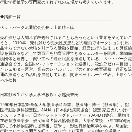
行動学福祉学の専門家のそれぞれの立場から考えていきます。
◆講師一覧
￣￣￣￣￣￣￣￣￣￣￣￣￣￣￣￣￣￣￣￣￣￣￣￣￣￣￣
ペットパーク流通協会会長：上原勝三氏
売れ残りは人知れず殺処分されることもあったという業界を変えていこ
うと、2010年、売れ残りや先天性疾患などの理由でオークションに出
品すらできない犬猫を引き取る活動を開始。経営に行き詰まった繁殖施
設を買取るなどして数百匹を飼育管理できるシェルターを開設。動物保
護団体と連携し、飼い主への適正譲渡を推進している。ペットパーク流
通協会では、全国のペットオークションと連携し、殺処分ゼロを目指し
たシェルター運営、業者のレベルアッ。プのための教育研修、適正な流
通の推進などの活動を展開している。関東ペットパーク代表。上原ケン
ネル社長
日本獣医生命科学大学准教授：水越美奈氏
1990年日本獣医畜産大学獣医学科卒業。獣医師・博士（獣医学）。獣
医行動診療科認定医。JAHA（日本動物病院協会）認定 家庭犬しつけイ
ンストラクター。日本ペットドッグトレーナー（JAPDT)協会、動物介
在教育療法学会、優良家庭犬普及協会理事。大学卒業後、7年間動物病
院にて小動物臨床に従事後、渡米し、獣医行動治療学を学ぶ。帰国後、
行動クリニック開業を経て、2007年より現職。その他社会活動とし