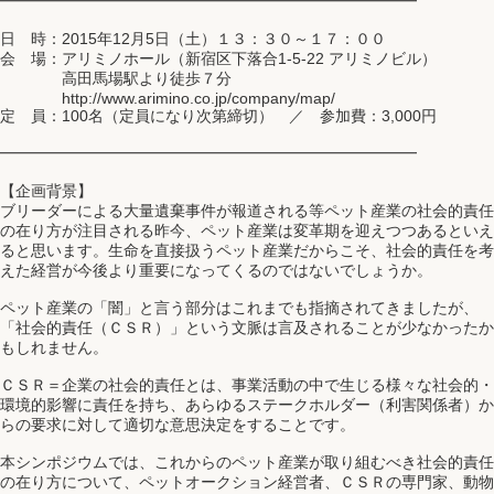
━━━━━━━━━━━━━━━━━━━━━━━━━━━
日 時：2015年12月5日（土）１３：３０～１７：００
会 場：アリミノホール（新宿区下落合1-5-22 アリミノビル）
高田馬場駅より徒歩７分
http://www.arimino.co.jp/company/map/
定 員：100名（定員になり次第締切） ／ 参加費：3,000円
━━━━━━━━━━━━━━━━━━━━━━━━━━━
【企画背景】
ブリーダーによる大量遺棄事件が報道される等ペット産業の社会的責任
の在り方が注目される昨今、ペット産業は変革期を迎えつつあるといえ
ると思います。生命を直接扱うペット産業だからこそ、社会的責任を考
えた経営が今後より重要になってくるのではないでしょうか。
ペット産業の「闇」と言う部分はこれまでも指摘されてきましたが、
「社会的責任（ＣＳＲ）」という文脈は言及されることが少なかったか
もしれません。
ＣＳＲ＝企業の社会的責任とは、事業活動の中で生じる様々な社会的・
環境的影響に責任を持ち、あらゆるステークホルダー（利害関係者）か
らの要求に対して適切な意思決定をすることです。
本シンポジウムでは、これからのペット産業が取り組むべき社会的責任
の在り方について、ペットオークション経営者、ＣＳＲの専門家、動物