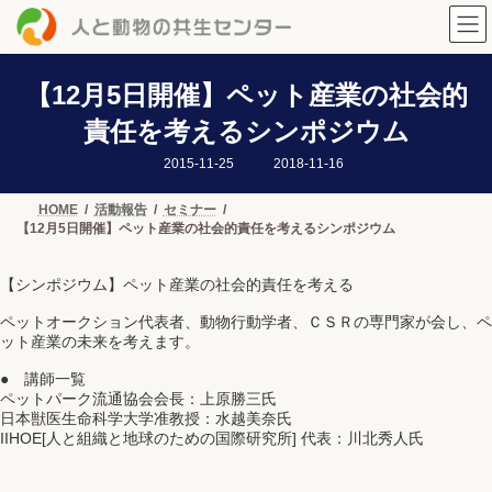
コ
ナ
ン
ビ
テ
ゲ
ン
ー
ツ
シ
【12月5日開催】ペット産業の社会的
へ
ョ
責任を考えるシンポジウム
ス
ン
キ
に
最
2015-11-25
2018-11-16
ッ
移
終
プ
動
更
新
HOME
活動報告
セミナー
日
【12月5日開催】ペット産業の社会的責任を考えるシンポジウム
時
:
【シンポジウム】ペット産業の社会的責任を考える
ペットオークション代表者、動物行動学者、ＣＳＲの専門家が会し、ペ
ット産業の未来を考えます。
● 講師一覧
ペットパーク流通協会会長：上原勝三氏
日本獣医生命科学大学准教授：水越美奈氏
IIHOE[人と組織と地球のための国際研究所] 代表：川北秀人氏