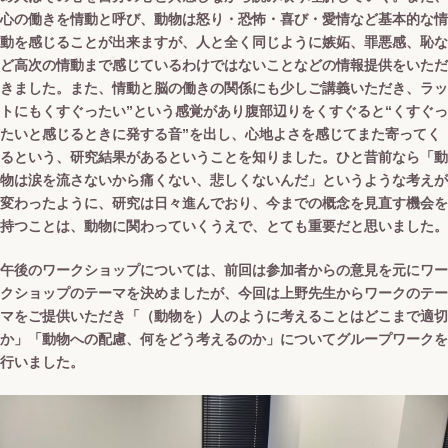
心の働きを情動と呼び、動物は怒り・恐怖・喜び・愛情など基本的な情
動を感じることが出来ますが、人と全く同じように嫉妬、罪悪感、恥な
ど高次の情動まで感じているわけではないことなどの情報提供をいただ
きました。また、情動と脳の働きの関係にも少しご講義いただき、ラッ
トにもくすぐったい”という感覚があり腹部辺りをくすぐると“くすぐっ
たいと感じるときに発する音”を出し、心地よさを感じてまた寄ってく
るという、研究結果があるということを知りました。ひと昔前なら「動
物は涙を流さないから痛くない、悲しくないんだ」というような考えが
変わったように、研究は日々進んでおり、今までの概念を見直す機会を
持つことは、動物に関わっていくうえで、とても重要だと思いました。
午後のワークショップについては、前回は参加者からの意見を元にワー
クショップのテーマを決めましたが、今回は上野先生からワークのテー
マをご提供いただき「（動物を）人のように考えることはどこまで適切
か」「動物への配慮、何をどう考えるのか」についてグループワークを
行いました。