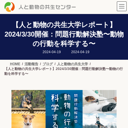
コ
ナ
ン
ビ
テ
ゲ
ン
ー
ツ
シ
【人と動物の共生大学レポート】
へ
ョ
2024/3/30開催：問題行動解決塾〜動物
ス
ン
キ
に
の行動を科学する〜
ッ
移
プ
動
最
2024-04-19
2024-04-19
終
更
新
HOME
活動報告
ブログ
人と動物の共生大学
日
【人と動物の共生大学レポート】2024/3/30開催：問題行動解決塾〜動物の行
時
:
動を科学する〜