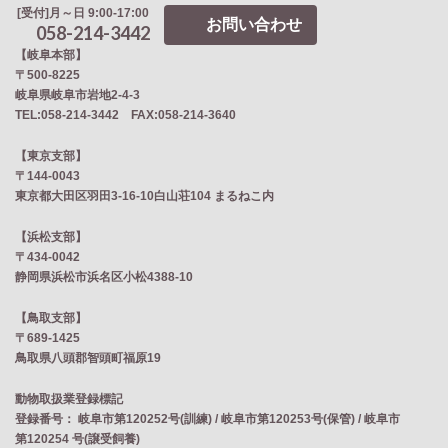
[受付]月～日 9:00-17:00
お問い合わせ
058-214-3442
【岐阜本部】
〒500-8225
岐阜県岐阜市岩地2‐4‐3
TEL:058-214-3442 FAX:058-214-3640
【東京支部】
〒144-0043
東京都大田区羽田3-16-10白山荘104 まるねこ内
【浜松支部】
〒434-0042
静岡県浜松市浜名区小松4388-10
【鳥取支部】
〒689-1425
鳥取県八頭郡智頭町福原19
動物取扱業登録標記
登録番号： 岐阜市第120252号(訓練) / 岐阜市第120253号(保管) / 岐阜市
第120254 号(譲受飼養)