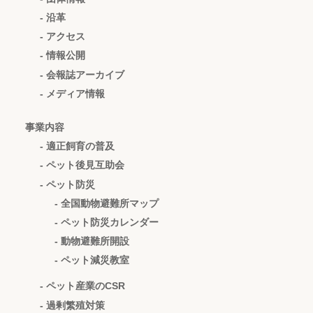
- 沿革
- アクセス
- 情報公開
- 会報誌アーカイブ
- メディア情報
事業内容
- 適正飼育の普及
- ペット後見互助会
- ペット防災
- 全国動物避難所マップ
- ペット防災カレンダー
- 動物避難所開設
- ペット減災教室
- ペット産業のCSR
- 過剰繁殖対策