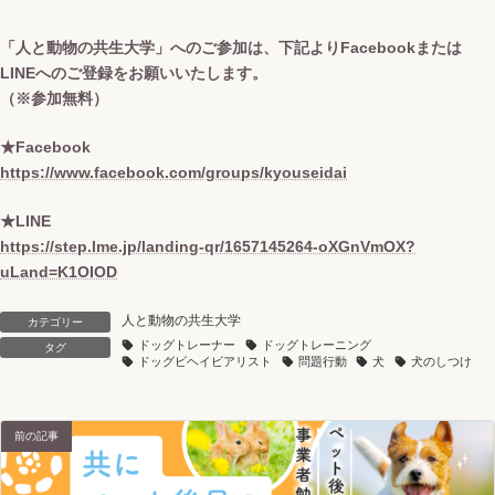
「人と動物の共生大学」へのご参加は、下記よりFacebookまたは
LINEへのご登録をお願いいたします。
（※参加無料）
★Facebook
https://www.facebook.com/groups/kyouseidai
★LINE
https://step.lme.jp/landing-qr/1657145264-oXGnVmOX?
uLand=K1OIOD
人と動物の共生大学
カテゴリー
ドッグトレーナー
ドッグトレーニング
タグ
ドッグビヘイビアリスト
問題行動
犬
犬のしつけ
前の記事