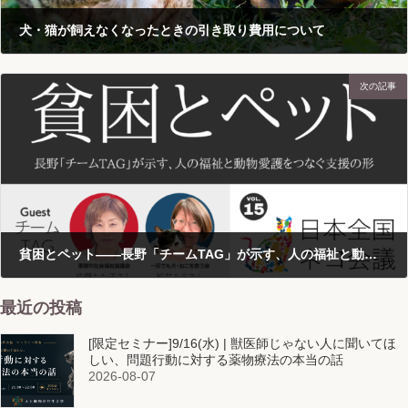
犬・猫が飼えなくなったときの引き取り費用について
2026-06-10
次の記事
貧困とペット——長野「チームTAG」が示す、人の福祉と動物愛護をつなぐ支援の形［日本全国ネコ会議］
2026-06-11
最近の投稿
[限定セミナー]9/16(水) | 獣医師じゃない人に聞いてほ
しい、問題行動に対する薬物療法の本当の話
2026-08-07