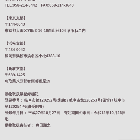
TEL:058-214-3442 FAX:058-214-3640
【東京支部】
〒144-0043
東京都大田区羽田3-16-10白山荘104 まるねこ内
【浜松支部】
〒434-0042
静岡県浜松市浜名区小松4388-10
【鳥取支部】
〒689-1425
鳥取県八頭郡智頭町福原19
動物取扱業登録標記
登録番号： 岐阜市第120252号(訓練) / 岐阜市第120253号(保管) / 岐阜市
第120254 号(譲受飼養)
登録年月日： 平成27年10月27日 有効期間の末日：令和12年10月26日
迄
動物取扱責任者： 奥田順之