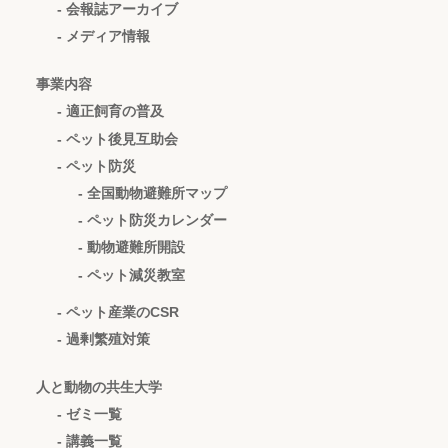
- 会報誌アーカイブ
- メディア情報
事業内容
- 適正飼育の普及
- ペット後見互助会
- ペット防災
- 全国動物避難所マップ
- ペット防災カレンダー
- 動物避難所開設
- ペット減災教室
- ペット産業のCSR
- 過剰繁殖対策
人と動物の共生大学
- ゼミ一覧
- 講義一覧