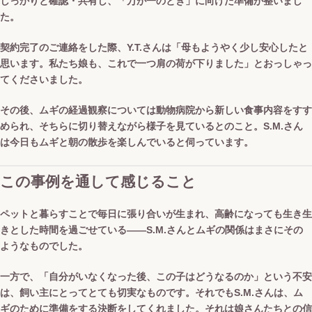
しっかりと確認・共有し、「万が一のとき」に向けた準備が整いまし
た。
契約完了のご連絡をした際、Y.T.さんは「母もようやく少し安心したと
思います。私たち娘も、これで一つ肩の荷が下りました」とおっしゃっ
てくださいました。
その後、ムギの経過観察については動物病院から新しい食事内容をすす
められ、そちらに切り替えながら様子を見ているとのこと。S.M.さん
は今日もムギと朝の散歩を楽しんでいると伺っています。
この事例を通して感じること
ペットと暮らすことで毎日に張り合いが生まれ、高齢になっても生き生
きとした時間を過ごせている——S.M.さんとムギの関係はまさにその
ようなものでした。
一方で、「自分がいなくなった後、この子はどうなるのか」という不安
は、飼い主にとってとても切実なものです。それでもS.M.さんは、ム
ギのために準備をする決断をしてくれました。それは娘さんたちとの信