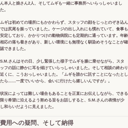
ん本人と娘さん2人、そしてムギも一緒に事務所へいらっしゃいまし
た。
ムギは初めての場所にもかかわらず、スタッフの顔をじっとのぞき込ん
では尻尾を振っていました。ケージの出し入れにも慣れていて、食事も
安定しており、かかりつけの動物病院にも定期的に通っています。年齢
相応の落ち着きがあり、新しい環境にも無理なく馴染めそうなことが確
認できました。
S.M.さんはその日、少し緊張した様子でムギを膝に乗せながら、スタ
ッフの話に静かに耳を傾けていらっしゃいました。そして相談の終わり
近くに、こうおっしゃいました。「ムギを誰かに託すことになったとし
たら……一度でいいから、会いに行けたら嬉しいんですが」。
状況によっては難しい場合もあることを正直にお伝えしながら、できる
限り希望に沿えるよう努める旨をお話しすると、S.M.さんの表情が少
し和らいだように見えました。
費用への疑問、そして納得