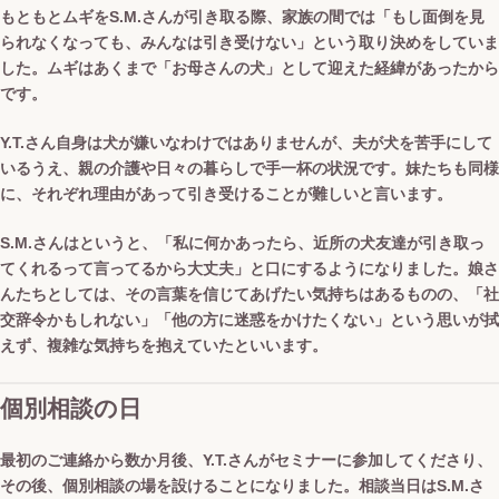
もともとムギをS.M.さんが引き取る際、家族の間では「もし面倒を見
られなくなっても、みんなは引き受けない」という取り決めをしていま
した。ムギはあくまで「お母さんの犬」として迎えた経緯があったから
です。
Y.T.さん自身は犬が嫌いなわけではありませんが、夫が犬を苦手にして
いるうえ、親の介護や日々の暮らしで手一杯の状況です。妹たちも同様
に、それぞれ理由があって引き受けることが難しいと言います。
S.M.さんはというと、「私に何かあったら、近所の犬友達が引き取っ
てくれるって言ってるから大丈夫」と口にするようになりました。娘さ
んたちとしては、その言葉を信じてあげたい気持ちはあるものの、「社
交辞令かもしれない」「他の方に迷惑をかけたくない」という思いが拭
えず、複雑な気持ちを抱えていたといいます。
個別相談の日
最初のご連絡から数か月後、Y.T.さんがセミナーに参加してくださり、
その後、個別相談の場を設けることになりました。相談当日はS.M.さ