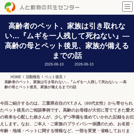
コ
ナ
ン
ビ
テ
ゲ
ン
ー
ツ
シ
高齢者のペット、家族は引き取れな
へ
ョ
い…『ムギを一人残して死ねない』—
ス
ン
キ
に
高齢の母とペット後見、家族が備える
ッ
移
プ
動
までの話
最
2026-06-10
2026-06-10
終
更
新
HOME
活動報告
ペット後見
日
高齢者のペット、家族は引き取れない…『ムギを一人残して死ねない』—高
時
:
齢の母とペット後見、家族が備えるまでの話
今回ご紹介するのは、三重県在住のY.T.さん（60代女性）から寄せられ
たペット後見のご相談事例です。高齢のお母様が大切に育ててきた愛犬
の将来を心配した娘さんが、少しずつ準備を進めていかれた記録をお伝
えします。なお、ご本人・ご家族のプライバシー保護のため、お名前・
年齢・地域・ペットに関する情報など、一部を変更・省略しておりま