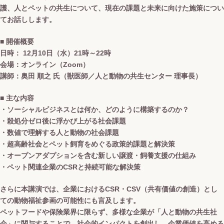
護、人とペットの共生について、現在の課題と未来に向けた施策につい
てお話しします。
■ 開催概要
日時： 12月10日（水）21時～22時
会場：オンライン（Zoom）
講師：奥田 順之 氏（獣医師／人と動物の共生センター 理事長）
■ 主な内容
・ソーシャルビジネスとは何か、どのように構築するのか？
・殺処分ゼロ後に浮かび上がる社会課題
・数値で理解する人と動物の社会課題
・超高齢社会とペット飼育をめぐる政策的課題と解決策
・オープンアダプションを含む新しい譲渡・飼養支援の仕組み
・ペット関連企業のCSRと持続可能な解決策
さらに本講演では、企業におけるCSR・CSV（共有価値の創造）とし
ての動物福祉参画の可能性にも言及します。
ペットフードや保険業界に限らず、多様な企業が「人と動物の共生社
会」に関与することで、社会的インパクトを創出し、企業価値を高める