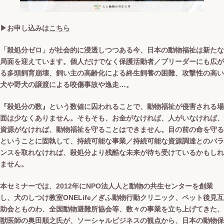
▶︎お申し込みは
こちら
「殺処分ゼロ」が社会的に浸透しつつある今、日本の動物福祉は新たな
局面を迎えています。個人だけでなく保護活動者／ブリーダーにも広が
る多頭飼育崩壊、飼い主の高齢化による終生飼養の困難、攻撃性の高い
犬や野犬の譲渡による咬傷事故や逸走…。
『殺処分の数』という数値に囚われることで、動物福祉が侵害される場
面は少なくありません。そもそも、お金がなければ、人がいなければ、
資源がなければ、動物福祉を守ることはできません。目の前の命を守る
ということに固執して、持続可能な事業／持続可能な資源調達とのバラ
ンスを取れなければ、殺処分より残酷な未来が待ち受けているかもしれ
ません。
本セミナーでは、2012年にNPO法人人と動物の共生センターを創業
し、犬のしつけ教室ONELife／ぎふ動物行動クリニック、ペット後見互
助会とものわ、全国動物避難所協会等、数々の事業を立ち上げてきた、
獣医師の奥田順之氏が、ソーシャルビジネスの観点から、日本の動物保