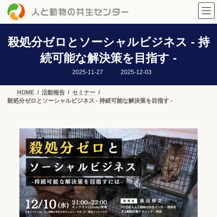
コ
ナ
ン
ビ
テ
ゲ
ン
ー
ツ
シ
殺処分ゼロとソーシャルビジネス - 持
へ
ョ
続可能な解決策を目指す -
ス
ン
キ
に
最
2025-11-27
2025-12-03
ッ
移
終
プ
動
更
新
HOME
活動報告
セミナー
日
殺処分ゼロとソーシャルビジネス - 持続可能な解決策を目指す -
時
: