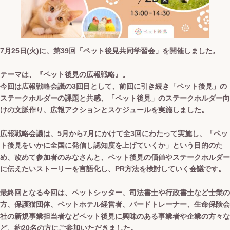
7月25日(火)に、第39回「ペット後見共同学習会」を開催しました。
テーマは、『ペット後見の広報戦略』。
今回は広報戦略会議の3回目として、前回に引き続き「ペット後見」の
ステークホルダーの課題と共感、「ペット後見」のステークホルダー向
けの文脈作り、広報アクションとスケジュールを実施しました。
広報戦略会議は、5月から7月にかけて全3回にわたって実施し、「ペッ
ト後見をいかに全国に発信し認知度を上げていくか」という目的のた
め、改めて参加者のみなさんと、ペット後見の価値やステークホルダー
に伝えたいストーリーを言語化し、PR方法を検討していく会議です。
最終回となる今回は、ペットシッター、司法書士や行政書士など士業の
方、保護猫団体、ペットホテル経営者、バードトレーナー、生命保険会
社の新規事業担当者などペット後見に興味のある事業者や企業の方々な
ど、約20名の方にご参加いただきました。