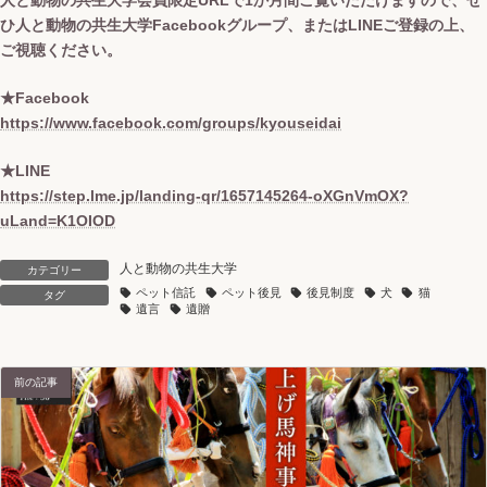
人と動物の共生大学会員限定URLで1か月間ご覧いただけますので、ぜ
ひ人と動物の共生大学Facebookグループ、またはLINEご登録の上、
ご視聴ください。
★Facebook
https://www.facebook.com/groups/kyouseidai
★LINE
https://step.lme.jp/landing-qr/1657145264-oXGnVmOX?
uLand=K1OIOD
人と動物の共生大学
カテゴリー
ペット信託
ペット後見
後見制度
犬
猫
タグ
遺言
遺贈
前の記事