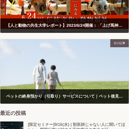
【人と動物の共生大学レポート】2023/6/24開催： 「上げ馬神事」にみる伝統文化と動物福祉（動物幸福論）
2023-07-18
次の記事
ペットの終身預かり（引取り）サービスについて｜ペット後見互助会とものわ
2023-08-08
最近の投稿
[限定セミナー]9/16(水) | 獣医師じゃない人に聞いてほ