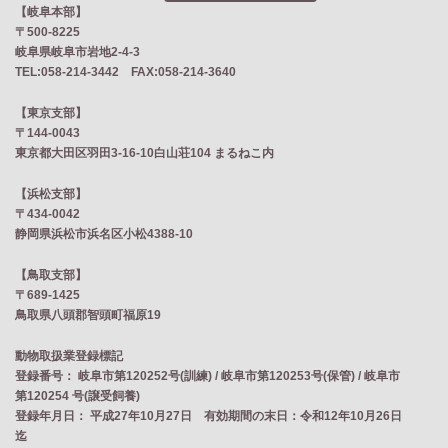
【岐阜本部】
〒500-8225
岐阜県岐阜市岩地2‐4‐3
TEL:058-214-3442 FAX:058-214-3640
【東京支部】
〒144-0043
東京都大田区羽田3-16-10白山荘104 まるねこ内
【浜松支部】
〒434-0042
静岡県浜松市浜名区小松4388-10
【鳥取支部】
〒689-1425
鳥取県八頭郡智頭町福原19
動物取扱業登録標記
登録番号： 岐阜市第120252号(訓練) / 岐阜市第120253号(保管) / 岐阜市
第120254 号(譲受飼養)
登録年月日： 平成27年10月27日 有効期間の末日：令和12年10月26日
迄