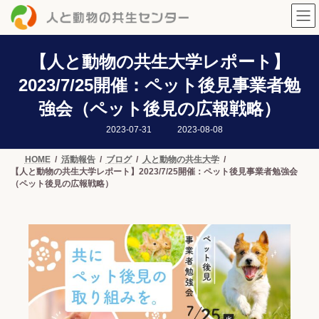
コ
ナ
ン
ビ
テ
ゲ
ン
ー
ツ
シ
【人と動物の共生大学レポート】
へ
ョ
2023/7/25開催：ペット後見事業者勉
ス
ン
キ
に
強会（ペット後見の広報戦略）
ッ
移
プ
動
最
2023-07-31
2023-08-08
終
更
新
HOME
活動報告
ブログ
人と動物の共生大学
日
【人と動物の共生大学レポート】2023/7/25開催：ペット後見事業者勉強会
時
:
（ペット後見の広報戦略）