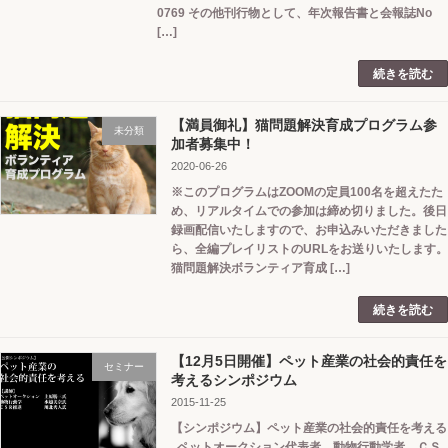
0769 その他刊行物として、年次報告書と会報誌No
[…]
続きを読む
【満員御礼】猫問題解決育成プログラム参
未分類
加者募集中！
2020-06-26
※このプログラムはZOOMの定員100名を超えたた
め、リアルタイムでの参加は締め切りました。後日
録画配信いたしますので、お申込みいただきました
ら、全編プレイリストのURLをお送りいたします。
猫問題解決ボランティア育成 […]
続きを読む
【12月5日開催】ペット産業の社会的責任を
セミナー
考えるシンポジウム
2015-11-25
【シンポジウム】ペット産業の社会的責任を考える
ペットオークション代表者、動物行動学者、ＣＳ