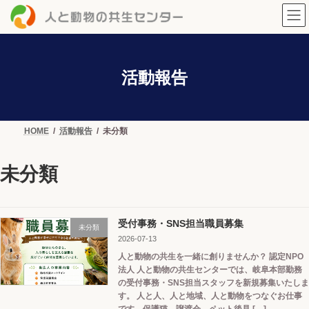
コ
ナ
ン
ビ
テ
ゲ
ン
ー
ツ
シ
へ
ョ
活動報告
ス
ン
キ
に
ッ
移
プ
動
HOME
活動報告
未分類
未分類
受付事務・SNS担当職員募集
未分類
2026-07-13
人と動物の共生を一緒に創りませんか？ 認定NPO
法人 人と動物の共生センターでは、岐阜本部勤務
の受付事務・SNS担当スタッフを新規募集いたしま
す。 人と人、人と地域、人と動物をつなぐお仕事
です。保護猫、譲渡会、ペット後見 […]