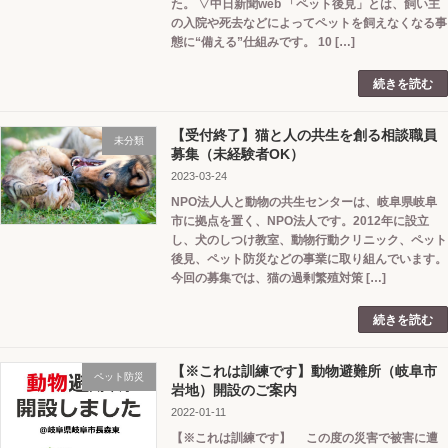
た。 ▽中日新聞web 「ペット後見」とは、飼い主
の入院や死去などによってペットを飼えなくなる事
態に“備える”仕組みです。 10 […]
続きを読む
【受付終了】猫と人の共生を創る相談職員
未分類
募集（未経験者OK）
2023-03-24
NPO法人人と動物の共生センターは、岐阜県岐阜
市に拠点を置く、NPO法人です。2012年に設立
し、犬のしつけ教室、動物行動クリニック、ペット
後見、ペット防災などの事業に取り組んでいます。
今回の募集では、猫の過剰繁殖対策 […]
続きを読む
【※これは訓練です】動物避難所（岐阜市
ペット防災
岩地）開設のご案内
2022-01-11
【※これは訓練です】 この度の災害で被害に遭